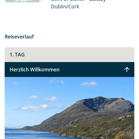
B&Bs.
Dublin/Cork
Fahren Sie entlang der berühmtesten und
atemberaubendsten Küstenroute Irlands - dem Wild
Atlantic Way, und entdecken Sie das noch sehr
Reiseverlauf
ursprüngliche Irland.
1. TAG
Herzlich Willkommen