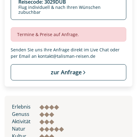
Reisecode: 3029DUB
Flug individuell & nach Ihren Wünschen
zubuchbar
Termine & Preise auf Anfrage.
Senden Sie uns Ihre Anfrage direkt im Live Chat oder
per Email an
kontakt@talisman-reisen.de
zur Anfrage
Datenschutz & Transparenz ist uns sehr wichtig!
Die Anfrage wird via SSL verschlüsselt an unseren Server
Erlebnis
geschickt. Mit Absenden des Formulars, erklären Sie, dass
Sie die
Datenschutzerklärung
und
Widerrufhinweise
zur
Genuss
Kenntnis genommen und akzeptiert haben.
Aktivität
Natur
Kultur