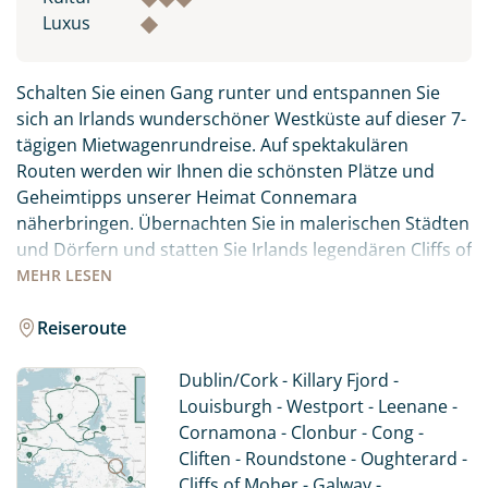
Luxus
Schalten Sie einen Gang runter und entspannen Sie
sich an Irlands wunderschöner Westküste auf dieser 7-
tägigen Mietwagenrundreise. Auf spektakulären
Routen werden wir Ihnen die schönsten Plätze und
Geheimtipps unserer Heimat Connemara
näherbringen. Übernachten Sie in malerischen Städten
und Dörfern und statten Sie Irlands legendären Cliffs of
Moher einen Besuch ab. Entschleunigen Sie auf eine
MEHR
LESEN
besondere Art, während Sie auf den ruhigen Straßen
des Wild Atlantic Way unterwegs sind. Obwohl es sich
Reiseroute
um eine relativ kleine Region handelt, gibt es bei einer
Fahrt durch Connemara so viel zu sehen und zu
Dublin/Cork - Killary Fjord -
erleben. Wir haben die spektakulärsten Routen für Sie
Louisburgh - Westport - Leenane -
ausgewählt - durch einsame Täler und an Irlands
Cornamona - Clonbur - Cong -
einzigem Fjord entlang. Sie übernachten in
Cliften - Roundstone - Oughterard -
gemütlichen und charmanten 3*-Hotels und/oder
Cliffs of Moher - Galway -