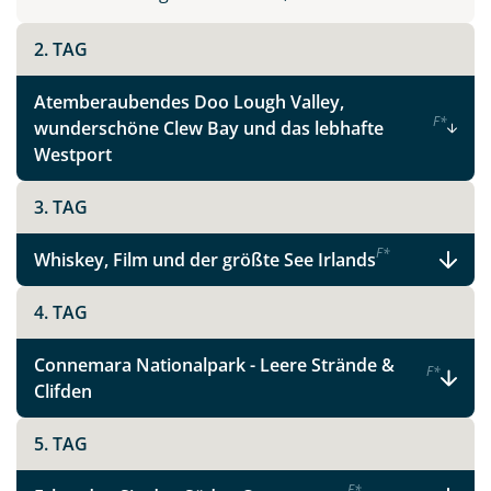
Instagram
2. TAG
X
Atemberaubendes Doo Lough Valley,
F
*
wunderschöne Clew Bay und das lebhafte
WhatsApp
Westport
3. TAG
Telegram
F
*
Whiskey, Film und der größte See Irlands
per E-Mail senden
4. TAG
Link kopieren
Connemara Nationalpark - Leere Strände &
F
*
Clifden
5. TAG
F
*