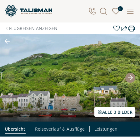
Individuelle Anfrage
0
Herzlichen Dank für Ihre Kontaktaufnahme! Ihr Urlaub
FLUGREISEN ANZEIGEN
- so individuell wie Sie. Teilen Sie uns Ihre
Wunschtermine für die Reise mit. Wir prüfen die
Verfügbarkeit und kontaktieren Sie, um alles Weitere
zu besprechen. Gemeinsam gestalten wir Ihre
Traumreise.
Persönliche Daten
Vorname
Nachname
ALLE 3 BILDER
© Big Smoke Studio
E-Mail*
Telefon
Übersicht
Reiseverlauf & Ausflüge
Leistungen