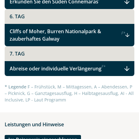
Erkunden Sie den Süden Connemaras
6. TAG
Cliffs of Moher, Burren Nationalpark &
F
*
zauberhaftes Galway
7. TAG
F
*
Abreise oder individuelle Verlängerung
* Legende
F – Frühstück, M – Mittagessen, A – Abendessen, P
– Picknick, G – Ganztagesausflug, H – Halbtagesausflug, AI - All
Inclusive, LP - Laut Programm
Leistungen und Hinweise