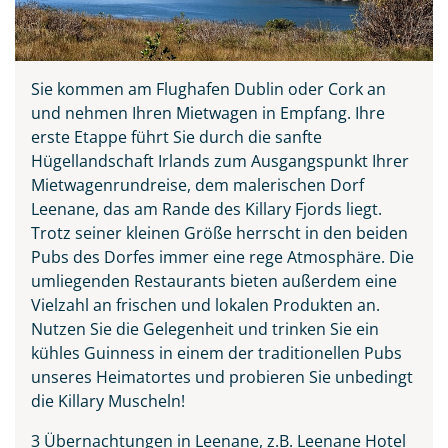
Sie kommen am Flughafen Dublin oder Cork an
und nehmen Ihren Mietwagen in Empfang. Ihre
erste Etappe führt Sie durch die sanfte
Hügellandschaft Irlands zum Ausgangspunkt Ihrer
Mietwagenrundreise, dem malerischen Dorf
Leenane, das am Rande des Killary Fjords liegt.
Trotz seiner kleinen Größe herrscht in den beiden
Teile diese Reise
Pubs des Dorfes immer eine rege Atmosphäre. Die
umliegenden Restaurants bieten außerdem eine
Vielzahl an frischen und lokalen Produkten an.
Irland - die grüne Insel
Nutzen Sie die Gelegenheit und trinken Sie ein
kühles Guinness in einem der traditionellen Pubs
unseres Heimatortes und probieren Sie unbedingt
die Killary Muscheln!
Facebook
3 Übernachtungen in Leenane, z.B. Leenane Hotel