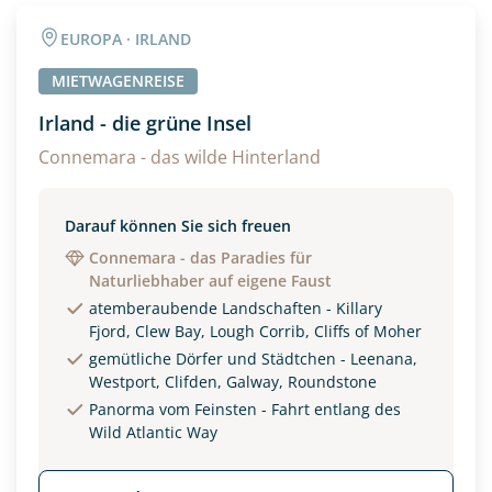
Angaben zur Reise
EUROPA · IRLAND
Anzahl Erwachsener
Anzahl Kinder
MIETWAGENREISE
Irland - die grüne Insel
Alter
Connemara - das wilde Hinterland
Darauf können Sie sich freuen
Unterkunft
Connemara - das Paradies für
Naturliebhaber auf eigene Faust
DZ
EZ
Familienzimmer
atemberaubende Landschaften - Killary
Fjord, Clew Bay, Lough Corrib, Cliffs of Moher
Reisebeginn
gemütliche Dörfer und Städtchen - Leenana,
Option 1
Westport, Clifden, Galway, Roundstone
Option 2
Panorma vom Feinsten - Fahrt entlang des
Wild Atlantic Way
Weitere Informationen