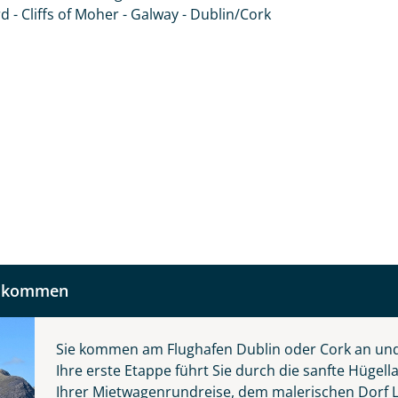
 und kontaktieren Sie, um alles Weitere zu besprechen. Gem
 - Cliffs of Moher - Galway - Dublin/Cork
Nachname
Telefon
llkommen
Reise
Anzahl Kinder
Alter
Sie kommen am Flughafen Dublin oder Cork an un
Ihre erste Etappe führt Sie durch die sanfte Hüge
 die grüne Insel
Ihrer Mietwagenrundreise, dem malerischen Dorf L