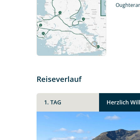
mit. Wir prüfen die Verfügbarkeit
Oughterard
Traumreise.
Persönliche Daten
Vorname
E-Mail*
Reiseverlauf
Angaben zur Reise
1. TAG
Herzlich Wi
Teile diese 
Anzahl Erwachsener
Irland -
Unterkunft