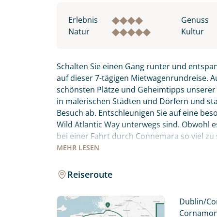
Erlebnis
Genuss
Natur
Kultur
Schalten Sie einen Gang runter und entspa
auf dieser 7-tägigen Mietwagenrundreise. A
schönsten Plätze und Geheimtipps unsere
in malerischen Städten und Dörfern und stat
Besuch ab. Entschleunigen Sie auf eine bes
Wild Atlantic Way unterwegs sind. Obwohl es 
bei einer Fahrt durch Connemara so viel zu
spektakulärsten Routen für Sie ausgewählt 
MEHR
LESEN
entlang. Sie übernachten in gemütlichen 
Reiseroute
Fahren Sie entlang der berühmtesten und 
Individuelle Anfrage
Atlantic Way, und entdecken Sie das noch se
Dublin/Cor
Herzlichen Dank für Ihre Kontaktau
Cornamona 