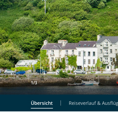
1
/
3
Übersicht
Reiseverlauf & Ausflü