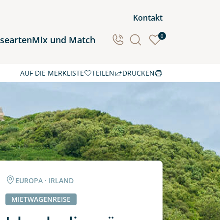
Kontakt
0
isearten
Mix und Match
AUF DIE MERKLISTE
TEILEN
DRUCKEN
Ozeanien
Südamerika
EUROPA · IRLAND
MIETWAGENREISE