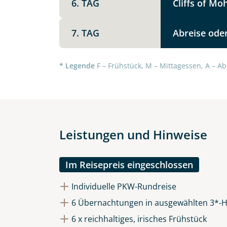
6. TAG
Cliffs of M
7. TAG
Abreise oder
Datenschutz & Transparenz ist 
Die Anfrage wird via SSL versch
* Legende
F – Frühstück, M – Mittagessen, A – Ab
Datenschutzerklärung
und
Wid
Leistungen und Hinweise
Im Reisepreis eingeschlossen
Individuelle PKW-Rundreise
6 Übernachtungen in ausgewählten 3*-H
6 x reichhaltiges, irisches Frühstück