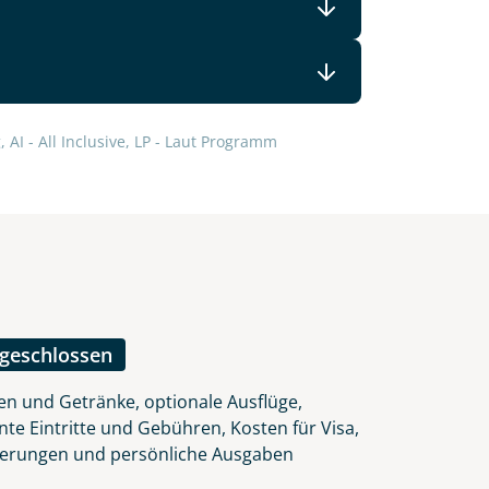
lars, erklären Sie, dass Sie die
 AI - All Inclusive, LP - Laut Programm
en.
ngeschlossen
en und Getränke, optionale Ausflüge,
nte Eintritte und Gebühren, Kosten für Visa,
herungen und persönliche Ausgaben