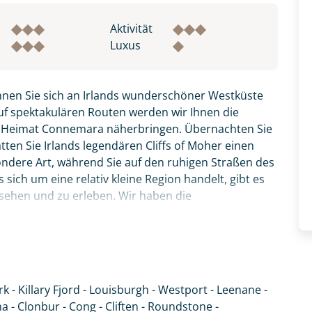
Aktivität
Luxus
nnen Sie sich an Irlands wunderschöner Westküste
uf spektakulären Routen werden wir Ihnen die
r Heimat Connemara näherbringen. Übernachten Sie
ten Sie Irlands legendären Cliffs of Moher einen
ondere Art, während Sie auf den ruhigen Straßen des
sich um eine relativ kleine Region handelt, gibt es
 sehen und zu erleben. Wir haben die
- durch einsame Täler und an Irlands einzigem Fjord
und charmanten 3*-Hotels und/oder B&Bs.
atemberaubendsten Küstenroute Irlands - dem Wild
hr ursprüngliche Irland.
k - Killary Fjord - Louisburgh - Westport - Leenane -
fnahme! Ihr Urlaub - so individuell wie Sie. Teilen Sie uns
- Clonbur - Cong - Cliften - Roundstone -