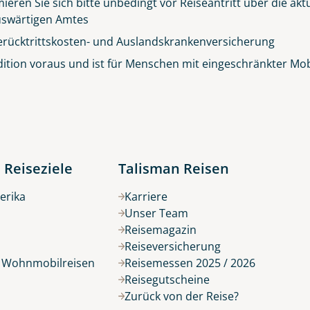
ieren Sie sich bitte unbedingt vor Reiseantritt über die ak
© Big Smoke Studio
 Auswärtigen Amtes
erücktrittskosten- und Auslandskrankenversicherung
ition voraus und ist für Menschen mit eingeschränkter Mobil
 Reiseziele
Talisman Reisen
erika
Karriere
Unser Team
Reisemagazin
Reiseversicherung
r Wohnmobilreisen
Reisemessen 2025 / 2026
Reisegutscheine
Zurück von der Reise?