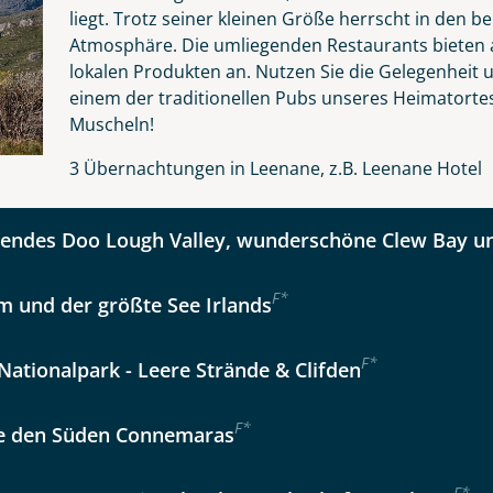
liegt. Trotz seiner kleinen Größe herrscht in den 
Atmosphäre. Die umliegenden Restaurants bieten a
lokalen Produkten an. Nutzen Sie die Gelegenheit u
kliste
Instagram
einem der traditionellen Pubs unseres Heimatortes
Muscheln!
Option 2
 Reisen auf der Merkliste
WhatsApp
3 Übernachtungen in Leenane, z.B. Leenane Hotel
ndes Doo Lough Valley, wunderschöne Clew Bay un
per E-Mail senden
F
*
m und der größte See Irlands
en
F
*
ationalpark - Leere Strände & Clifden
F
*
e den Süden Connemaras