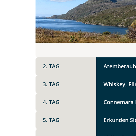
DZ
EZ
Familienzimmer
Mer
Facebook
Reisebeginn
Option 1
Keine
X
2. TAG
Atemberaube
Weitere Informationen
Telegram
3. TAG
Whiskey, Fil
Link kopier
4. TAG
Connemara N
5. TAG
Erkunden Si