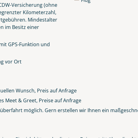
Flug
e CDW-Versicherung (ohne
egrenzter Kilometerzahl,
rtgebühren.
Mindestalter
en im Besitz einer
 mit GPS-Funktion und
g vor Ort
duellen Wunsch, Preis auf Anfrage
es Meet & Greet, Preise auf Anfrage
berfahrt möglich. Gern erstellen wir Ihnen ein maßgeschn
Clifden Harbour Co. Galway