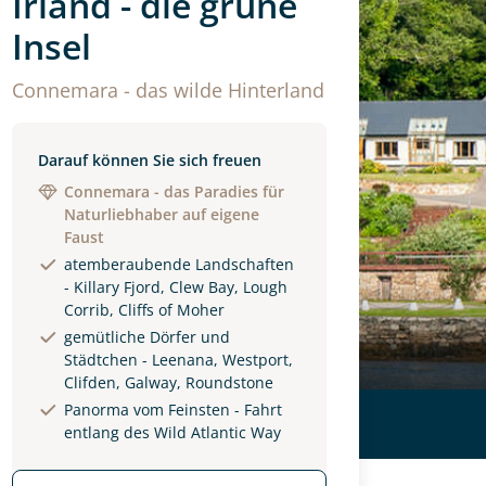
Irland - die grüne
Insel
Connemara - das wilde Hinterland
Darauf können Sie sich freuen
Connemara - das Paradies für
Naturliebhaber auf eigene
Faust
atemberaubende Landschaften
- Killary Fjord, Clew Bay, Lough
Corrib, Cliffs of Moher
gemütliche Dörfer und
Städtchen - Leenana, Westport,
Clifden, Galway, Roundstone
Panorma vom Feinsten - Fahrt
entlang des Wild Atlantic Way