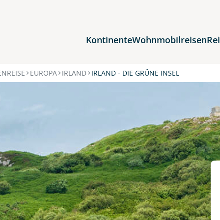
Kontinente
Wohnmobilreisen
Re
Reiseziele
NREISE
EUROPA
IRLAND
IRLAND - DIE GRÜNE INSEL
Afrika
Asien
Europa
Nordamerika