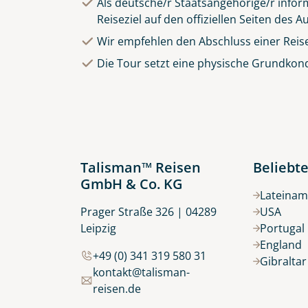
Als deutsche/r Staatsangehörige/r inform
Reiseziel auf den offiziellen Seiten des
Wir empfehlen den Abschluss einer Reis
Die Tour setzt eine physische Grundkond
Talisman™ Reisen
Beliebte
GmbH & Co. KG
Lateinam
Prager Straße 326 | 04289
USA
Leipzig
Portugal
England
+49 (0) 341 319 580 31
Gibralta
kontakt@talisman-
reisen.de