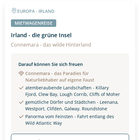
Angaben zur Reise
EUROPA · IRLAND
Anzahl Erwachsener
Anzahl Kinder
MIETWAGENREISE
Irland - die grüne Insel
Alter
Connemara - das wilde Hinterland
Darauf können Sie sich freuen
Unterkunft
Connemara - das Paradies für
Naturliebhaber auf eigene Faust
DZ
EZ
Familienzimmer
atemberaubende Landschaften - Killary
Fjord, Clew Bay, Lough Corrib, Cliffs of Moher
Reisebeginn
gemütliche Dörfer und Städtchen - Leenana,
Option 1
Westport, Clifden, Galway, Roundstone
Option 2
Panorma vom Feinsten - Fahrt entlang des
Wild Atlantic Way
Weitere Informationen