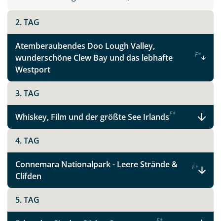
Instagram
2. TAG
X
Atemberaubendes Doo Lough Valley,
F
*
wunderschöne Clew Bay und das lebhafte
WhatsApp
Westport
3. TAG
Telegram
F
*
Whiskey, Film und der größte See Irlands
per E-Mail senden
4. TAG
Link kopieren
Connemara Nationalpark - Leere Strände &
F
*
Clifden
5. TAG
F
*