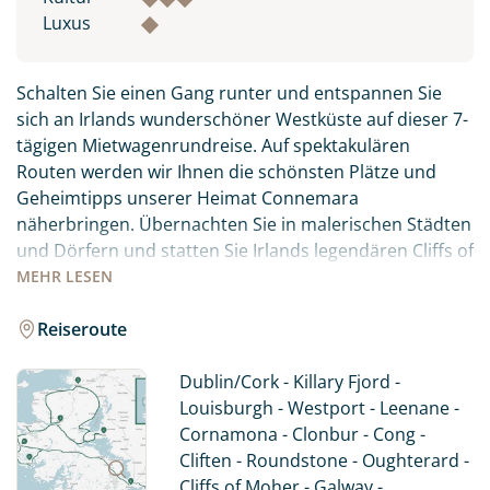
Luxus
Schalten Sie einen Gang runter und entspannen Sie
sich an Irlands wunderschöner Westküste auf dieser 7-
tägigen Mietwagenrundreise. Auf spektakulären
Routen werden wir Ihnen die schönsten Plätze und
Geheimtipps unserer Heimat Connemara
näherbringen. Übernachten Sie in malerischen Städten
und Dörfern und statten Sie Irlands legendären Cliffs of
Moher einen Besuch ab. Entschleunigen Sie auf eine
MEHR
LESEN
besondere Art, während Sie auf den ruhigen Straßen
des Wild Atlantic Way unterwegs sind. Obwohl es sich
Reiseroute
um eine relativ kleine Region handelt, gibt es bei einer
Fahrt durch Connemara so viel zu sehen und zu
Dublin/Cork - Killary Fjord -
erleben. Wir haben die spektakulärsten Routen für Sie
Louisburgh - Westport - Leenane -
ausgewählt - durch einsame Täler und an Irlands
Cornamona - Clonbur - Cong -
einzigem Fjord entlang. Sie übernachten in
Cliften - Roundstone - Oughterard -
gemütlichen und charmanten 3*-Hotels und/oder
Cliffs of Moher - Galway -