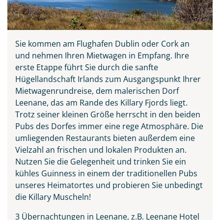
Sie kommen am Flughafen Dublin oder Cork an
und nehmen Ihren Mietwagen in Empfang. Ihre
erste Etappe führt Sie durch die sanfte
Hügellandschaft Irlands zum Ausgangspunkt Ihrer
Mietwagenrundreise, dem malerischen Dorf
Leenane, das am Rande des Killary Fjords liegt.
Trotz seiner kleinen Größe herrscht in den beiden
Teile diese Reise
Pubs des Dorfes immer eine rege Atmosphäre. Die
umliegenden Restaurants bieten außerdem eine
Vielzahl an frischen und lokalen Produkten an.
Irland - die grüne Insel
Nutzen Sie die Gelegenheit und trinken Sie ein
kühles Guinness in einem der traditionellen Pubs
unseres Heimatortes und probieren Sie unbedingt
die Killary Muscheln!
Facebook
3 Übernachtungen in Leenane, z.B. Leenane Hotel