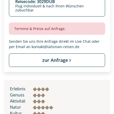
Reisecode: 3029DUB
Flug individuell & nach Ihren Wünschen
zubuchbar
Termine & Preise auf Anfrage.
Senden Sie uns Ihre Anfrage direkt im Live Chat oder
per Email an
kontakt@talisman-reisen.de
zur Anfrage
Datenschutz & Transparenz ist uns sehr wichtig!
Die Anfrage wird via SSL verschlüsselt an unseren Server
Erlebnis
geschickt. Mit Absenden des Formulars, erklären Sie, dass
Sie die
Datenschutzerklärung
und
Widerrufhinweise
zur
Genuss
Kenntnis genommen und akzeptiert haben.
Aktivität
Natur
Kultur