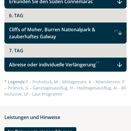
Erkunden Sie den Süden Connemaras
6. TAG
Cliffs of Moher, Burren Nationalpark &
F
*
zauberhaftes Galway
7. TAG
F
*
Abreise oder individuelle Verlängerung
* Legende
F – Frühstück, M – Mittagessen, A – Abendessen, P
– Picknick, G – Ganztagesausflug, H – Halbtagesausflug, AI - All
Inclusive, LP - Laut Programm
Leistungen und Hinweise