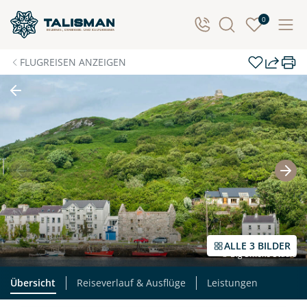
Individuelle Anfrage
0
Herzlichen Dank für Ihre Kontaktaufnahme! Ihr Urlaub
FLUGREISEN ANZEIGEN
- so individuell wie Sie. Teilen Sie uns Ihre
Wunschtermine für die Reise mit. Wir prüfen die
Verfügbarkeit und kontaktieren Sie, um alles Weitere
zu besprechen. Gemeinsam gestalten wir Ihre
Traumreise.
Persönliche Daten
Vorname
Nachname
ALLE 3 BILDER
© Big Smoke Studio
E-Mail*
Telefon
Übersicht
Reiseverlauf & Ausflüge
Leistungen