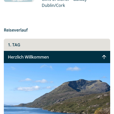
B&Bs.
Dublin/Cork
Fahren Sie entlang der berühmtesten und
atemberaubendsten Küstenroute Irlands - dem Wild
Atlantic Way, und entdecken Sie das noch sehr
Reiseverlauf
ursprüngliche Irland.
1. TAG
Herzlich Willkommen