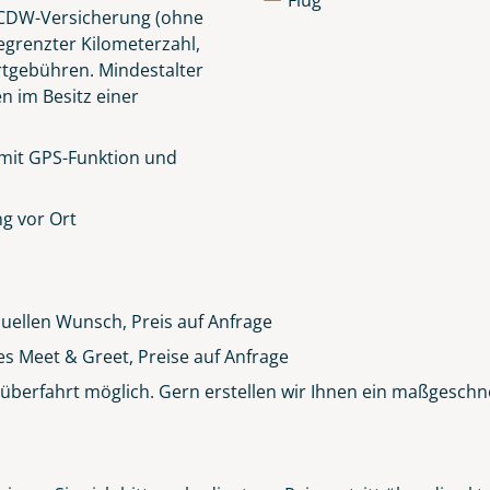
Flug
e CDW-Versicherung (ohne
egrenzter Kilometerzahl,
rtgebühren.
Mindestalter
en im Besitz einer
 mit GPS-Funktion und
g vor Ort
duellen Wunsch, Preis auf Anfrage
es Meet & Greet, Preise auf Anfrage
berfahrt möglich. Gern erstellen wir Ihnen ein maßgeschn
Clifden Harbour Co. Galway