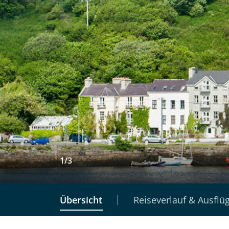
1
/
3
Übersicht
Reiseverlauf & Ausflü