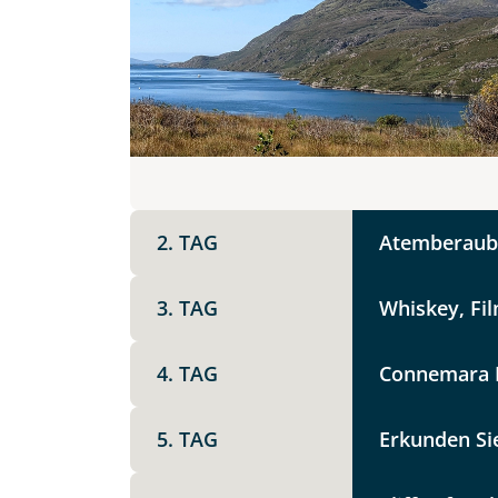
DZ
EZ
Familienzimmer
Mer
Facebook
Reisebeginn
Option 1
Keine
X
2. TAG
Atemberaube
Weitere Informationen
Telegram
3. TAG
Whiskey, Fil
Link kopier
4. TAG
Connemara N
5. TAG
Erkunden Si