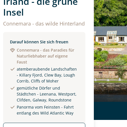
Irland - die grüne
Insel
Connemara - das wilde Hinterland
Darauf können Sie sich freuen
Connemara - das Paradies für
Naturliebhaber auf eigene
Faust
atemberaubende Landschaften
- Killary Fjord, Clew Bay, Lough
Corrib, Cliffs of Moher
gemütliche Dörfer und
Städtchen - Leenana, Westport,
Clifden, Galway, Roundstone
Panorma vom Feinsten - Fahrt
entlang des Wild Atlantic Way