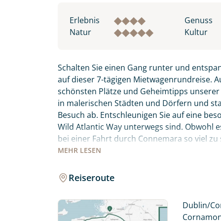
Erlebnis
Genuss
Natur
Kultur
Schalten Sie einen Gang runter und entspa
auf dieser 7-tägigen Mietwagenrundreise. A
schönsten Plätze und Geheimtipps unsere
in malerischen Städten und Dörfern und stat
Besuch ab. Entschleunigen Sie auf eine bes
Wild Atlantic Way unterwegs sind. Obwohl es 
bei einer Fahrt durch Connemara so viel zu
spektakulärsten Routen für Sie ausgewählt 
MEHR
LESEN
entlang. Sie übernachten in gemütlichen 
Reiseroute
Fahren Sie entlang der berühmtesten und 
Individuelle Anfrage
Atlantic Way, und entdecken Sie das noch se
Dublin/Cor
Herzlichen Dank für Ihre Kontaktau
Cornamona 