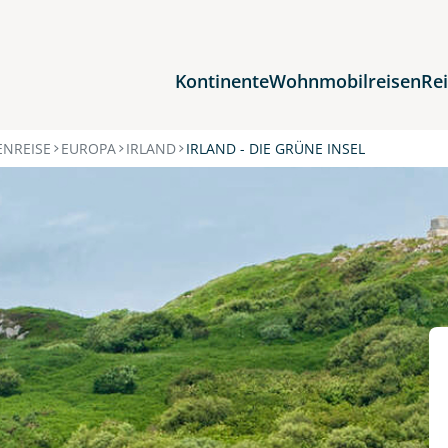
Kontinente
Wohnmobilreisen
Re
Reiseziele
NREISE
EUROPA
IRLAND
IRLAND - DIE GRÜNE INSEL
Afrika
Asien
Europa
Nordamerika