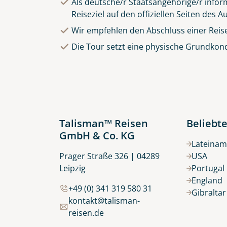
Als deutsche/r Staatsangehörige/r inform
Reiseziel auf den offiziellen Seiten des
Wir empfehlen den Abschluss einer Reis
Die Tour setzt eine physische Grundkond
Talisman™ Reisen
Beliebte
GmbH & Co. KG
Lateinam
Prager Straße 326 | 04289
USA
Leipzig
Portugal
England
+49 (0) 341 319 580 31
Gibralta
kontakt@talisman-
reisen.de