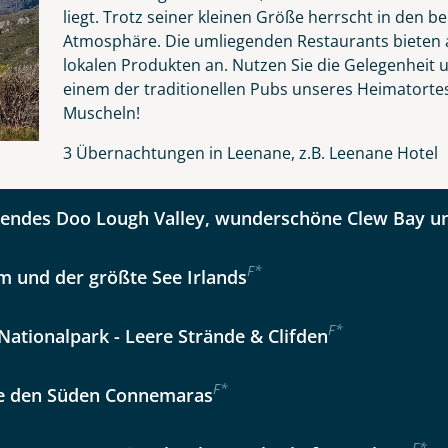
liegt. Trotz seiner kleinen Größe herrscht in den 
Atmosphäre. Die umliegenden Restaurants bieten a
lokalen Produkten an. Nutzen Sie die Gelegenheit u
kliste
Instagram
einem der traditionellen Pubs unseres Heimatortes
Muscheln!
Option 2
 Reisen auf der Merkliste
WhatsApp
3 Übernachtungen in Leenane, z.B. Leenane Hotel
ndes Doo Lough Valley, wunderschöne Clew Bay un
per E-Mail senden
F
*
m und der größte See Irlands
en
F
*
ationalpark - Leere Strände & Clifden
F
*
e den Süden Connemaras