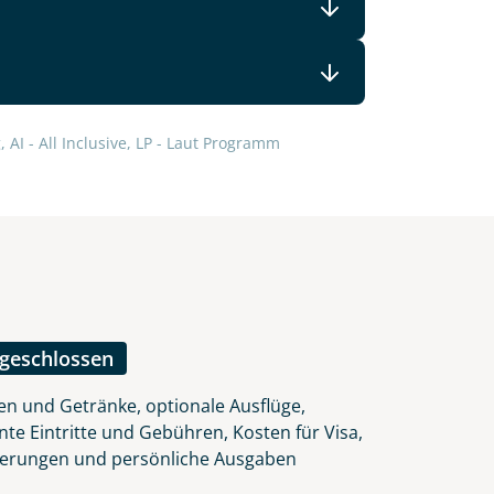
lars, erklären Sie, dass Sie die
 AI - All Inclusive, LP - Laut Programm
en.
ngeschlossen
en und Getränke, optionale Ausflüge,
nte Eintritte und Gebühren, Kosten für Visa,
herungen und persönliche Ausgaben