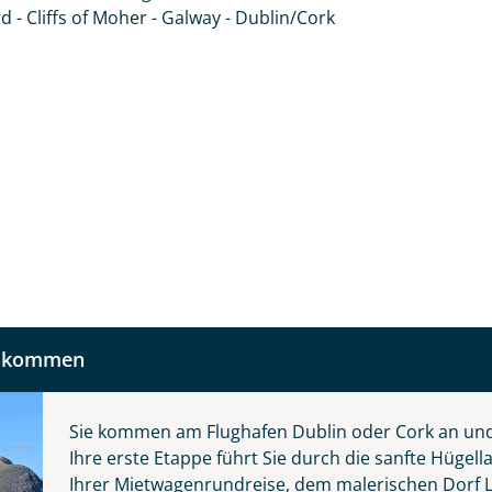
 und kontaktieren Sie, um alles Weitere zu besprechen. Gem
 - Cliffs of Moher - Galway - Dublin/Cork
Nachname
Telefon
llkommen
Reise
Anzahl Kinder
Alter
Sie kommen am Flughafen Dublin oder Cork an un
Ihre erste Etappe führt Sie durch die sanfte Hüge
 die grüne Insel
Ihrer Mietwagenrundreise, dem malerischen Dorf L