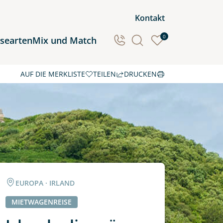
Kontakt
0
isearten
Mix und Match
AUF DIE MERKLISTE
TEILEN
DRUCKEN
Ozeanien
Südamerika
EUROPA · IRLAND
MIETWAGENREISE