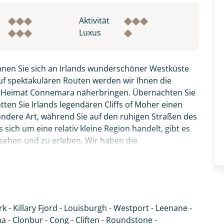
Aktivität
Luxus
nnen Sie sich an Irlands wunderschöner Westküste
uf spektakulären Routen werden wir Ihnen die
r Heimat Connemara näherbringen. Übernachten Sie
ten Sie Irlands legendären Cliffs of Moher einen
ondere Art, während Sie auf den ruhigen Straßen des
sich um eine relativ kleine Region handelt, gibt es
 sehen und zu erleben. Wir haben die
- durch einsame Täler und an Irlands einzigem Fjord
und charmanten 3*-Hotels und/oder B&Bs.
atemberaubendsten Küstenroute Irlands - dem Wild
hr ursprüngliche Irland.
k - Killary Fjord - Louisburgh - Westport - Leenane -
fnahme! Ihr Urlaub - so individuell wie Sie. Teilen Sie uns
- Clonbur - Cong - Cliften - Roundstone -