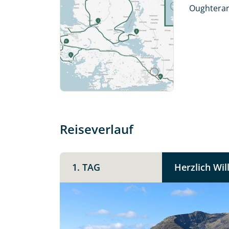
mit. Wir prüfen die Verfügbarkeit
Oughterard
Traumreise.
Persönliche Daten
Vorname
E-Mail*
Reiseverlauf
Angaben zur Reise
1. TAG
Herzlich Wi
Teile diese 
Anzahl Erwachsener
Irland -
Unterkunft