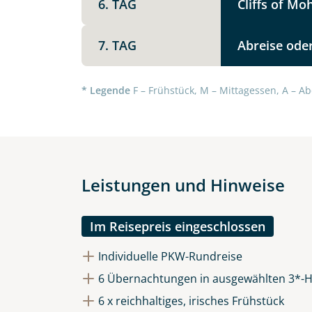
6. TAG
Cliffs of M
7. TAG
Abreise oder
Datenschutz & Transparenz ist 
Die Anfrage wird via SSL versch
* Legende
F – Frühstück, M – Mittagessen, A – Ab
Datenschutzerklärung
und
Wid
Leistungen und Hinweise
Im Reisepreis eingeschlossen
Individuelle PKW-Rundreise
6 Übernachtungen in ausgewählten 3*-H
6 x reichhaltiges, irisches Frühstück