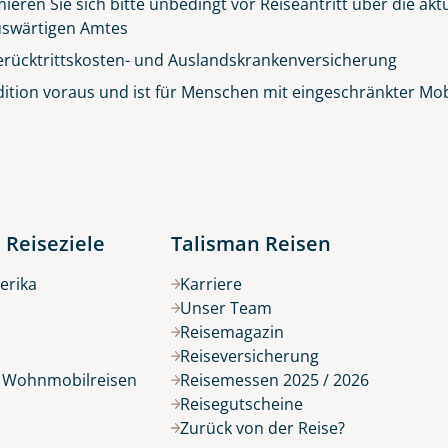
ieren Sie sich bitte unbedingt vor Reiseantritt über die ak
© Big Smoke Studio
 Auswärtigen Amtes
erücktrittskosten- und Auslandskrankenversicherung
ition voraus und ist für Menschen mit eingeschränkter Mobil
 Reiseziele
Talisman Reisen
erika
Karriere
Unser Team
Reisemagazin
Reiseversicherung
r Wohnmobilreisen
Reisemessen 2025 / 2026
Reisegutscheine
Zurück von der Reise?