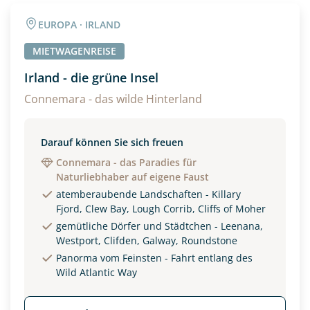
Angaben zur Reise
EUROPA · IRLAND
Anzahl Erwachsener
Anzahl Kinder
MIETWAGENREISE
Irland - die grüne Insel
Alter
Connemara - das wilde Hinterland
Darauf können Sie sich freuen
Unterkunft
Connemara - das Paradies für
Naturliebhaber auf eigene Faust
DZ
EZ
Familienzimmer
atemberaubende Landschaften - Killary
Fjord, Clew Bay, Lough Corrib, Cliffs of Moher
Reisebeginn
gemütliche Dörfer und Städtchen - Leenana,
Option 1
Westport, Clifden, Galway, Roundstone
Option 2
Panorma vom Feinsten - Fahrt entlang des
Wild Atlantic Way
Weitere Informationen