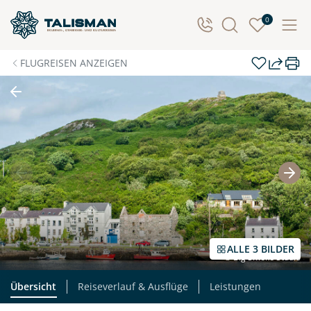
Individuelle Anfrage
0
Herzlichen Dank für Ihre Kontaktaufnahme! Ihr Urlaub
FLUGREISEN ANZEIGEN
- so individuell wie Sie. Teilen Sie uns Ihre
Wunschtermine für die Reise mit. Wir prüfen die
Verfügbarkeit und kontaktieren Sie, um alles Weitere
zu besprechen. Gemeinsam gestalten wir Ihre
Traumreise.
Persönliche Daten
Vorname
Nachname
ALLE 3 BILDER
© Big Smoke Studio
E-Mail*
Telefon
Übersicht
Reiseverlauf & Ausflüge
Leistungen