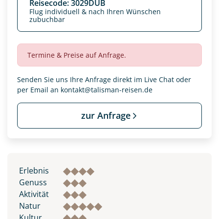
Reisecode: 3029DUB
Flug individuell & nach Ihren Wünschen
zubuchbar
Termine & Preise auf Anfrage.
Senden Sie uns Ihre Anfrage direkt im Live Chat oder
per Email an
kontakt@talisman-reisen.de
zur Anfrage
Datenschutz & Transparenz ist uns sehr wichtig!
Die Anfrage wird via SSL verschlüsselt an unseren Server
Erlebnis
geschickt. Mit Absenden des Formulars, erklären Sie, dass
Sie die
Datenschutzerklärung
und
Widerrufhinweise
zur
Genuss
Kenntnis genommen und akzeptiert haben.
Aktivität
Natur
Kultur