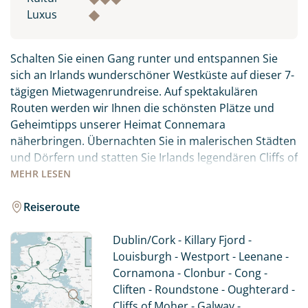
Luxus
Schalten Sie einen Gang runter und entspannen Sie
sich an Irlands wunderschöner Westküste auf dieser 7-
tägigen Mietwagenrundreise. Auf spektakulären
Routen werden wir Ihnen die schönsten Plätze und
Geheimtipps unserer Heimat Connemara
näherbringen. Übernachten Sie in malerischen Städten
und Dörfern und statten Sie Irlands legendären Cliffs of
Moher einen Besuch ab. Entschleunigen Sie auf eine
MEHR
LESEN
besondere Art, während Sie auf den ruhigen Straßen
des Wild Atlantic Way unterwegs sind. Obwohl es sich
Reiseroute
um eine relativ kleine Region handelt, gibt es bei einer
Fahrt durch Connemara so viel zu sehen und zu
Dublin/Cork - Killary Fjord -
erleben. Wir haben die spektakulärsten Routen für Sie
Louisburgh - Westport - Leenane -
ausgewählt - durch einsame Täler und an Irlands
Cornamona - Clonbur - Cong -
einzigem Fjord entlang. Sie übernachten in
Cliften - Roundstone - Oughterard -
gemütlichen und charmanten 3*-Hotels und/oder
Cliffs of Moher - Galway -