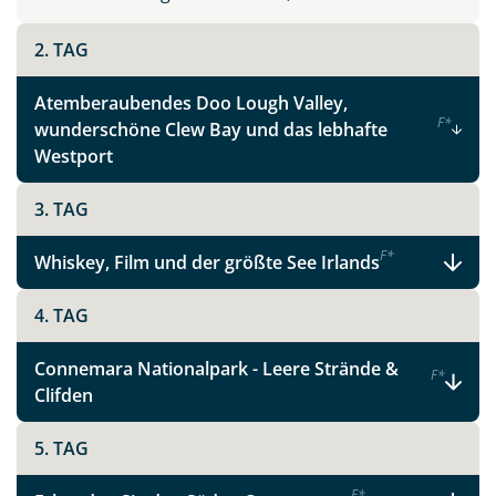
Instagram
2. TAG
X
Atemberaubendes Doo Lough Valley,
F
*
wunderschöne Clew Bay und das lebhafte
WhatsApp
Westport
3. TAG
Telegram
F
*
Whiskey, Film und der größte See Irlands
per E-Mail senden
4. TAG
Link kopieren
Connemara Nationalpark - Leere Strände &
F
*
Clifden
5. TAG
F
*