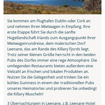
Sie kommen am Flughafen Dublin oder Cork an
und nehmen Ihren Mietwagen in Empfang. Ihre
erste Etappe führt Sie durch die sanfte
Hügellandschaft Irlands zum Ausgangspunkt Ihrer
Mietwagenrundreise, dem malerischen Dorf
Leenane, das am Rande des Killary Fjords liegt.
Trotz seiner kleinen Größe herrscht in den beiden
Teile diese Reise
Pubs des Dorfes immer eine rege Atmosphäre. Die
umliegenden Restaurants bieten außerdem eine
Vielzahl an frischen und lokalen Produkten an.
Irland - die grüne Insel
Nutzen Sie die Gelegenheit und trinken Sie ein
kühles Guinness in einem der traditionellen Pubs
unseres Heimatortes und probieren Sie unbedingt
die Killary Muscheln!
Facebook
3 Übernachtungen in Leenane, z.B. Leenane Hotel