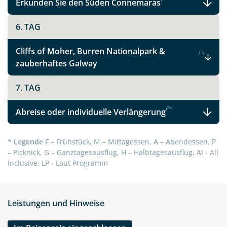
Erkunden Sie den Süden Connemaras
6. TAG
Cliffs of Moher, Burren Nationalpark &
F
*
zauberhaftes Galway
7. TAG
F
*
Abreise oder individuelle Verlängerung
* Legende
F – Frühstück, M – Mittagessen, A – Abendessen, P
– Picknick, G – Ganztagesausflug, H – Halbtagesausflug, AI - All
Inclusive, LP - Laut Programm
Leistungen und Hinweise