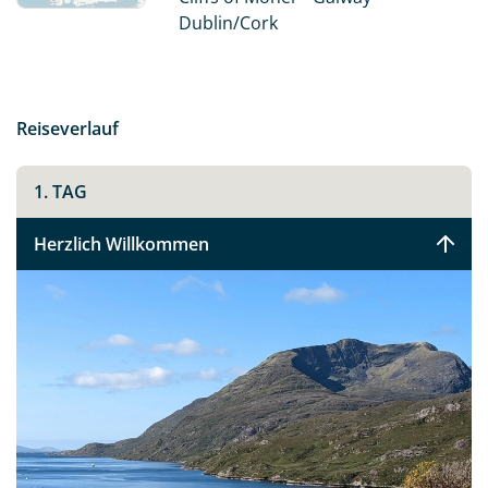
B&Bs.
Dublin/Cork
Fahren Sie entlang der berühmtesten und
atemberaubendsten Küstenroute Irlands - dem Wild
Atlantic Way, und entdecken Sie das noch sehr
Reiseverlauf
ursprüngliche Irland.
1. TAG
Herzlich Willkommen