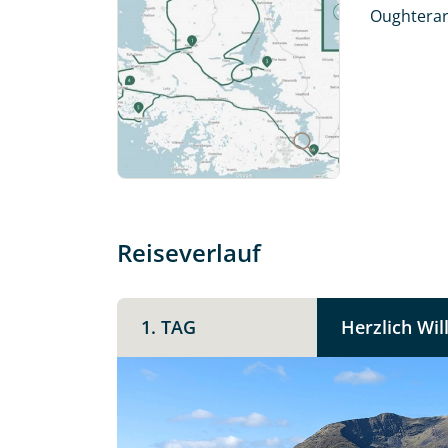
mit. Wir prüfen die Verfügbarkeit
Oughterard
Traumreise.
Persönliche Daten
Vorname
E-Mail*
Reiseverlauf
Angaben zur Reise
1. TAG
Herzlich Wi
Teile diese 
Anzahl Erwachsener
Irland -
Unterkunft