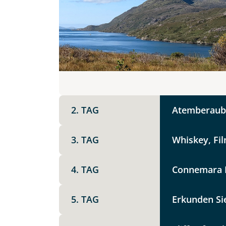
DZ
EZ
Familienzimmer
Mer
Facebook
Reisebeginn
Option 1
Keine
X
2. TAG
Atemberaube
Weitere Informationen
Telegram
3. TAG
Whiskey, Fil
Link kopier
4. TAG
Connemara N
5. TAG
Erkunden Si