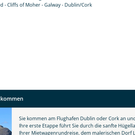
 und kontaktieren Sie, um alles Weitere zu besprechen. Gem
 - Cliffs of Moher - Galway - Dublin/Cork
Nachname
Telefon
llkommen
Reise
Anzahl Kinder
Alter
Sie kommen am Flughafen Dublin oder Cork an un
Ihre erste Etappe führt Sie durch die sanfte Hüge
 die grüne Insel
Ihrer Mietwagenrundreise, dem malerischen Dorf L