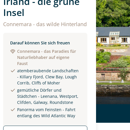
Irland - die grüne
Insel
Connemara - das wilde Hinterland
Darauf können Sie sich freuen
Connemara - das Paradies für
Naturliebhaber auf eigene
Faust
atemberaubende Landschaften
- Killary Fjord, Clew Bay, Lough
Corrib, Cliffs of Moher
gemütliche Dörfer und
Städtchen - Leenana, Westport,
Clifden, Galway, Roundstone
Panorma vom Feinsten - Fahrt
entlang des Wild Atlantic Way