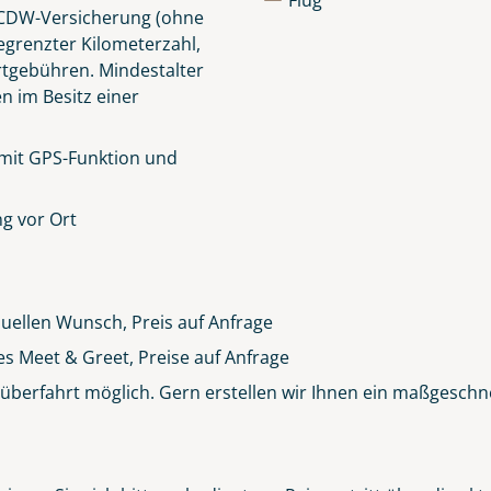
Flug
e CDW-Versicherung (ohne
egrenzter Kilometerzahl,
rtgebühren.
Mindestalter
en im Besitz einer
 mit GPS-Funktion und
g vor Ort
duellen Wunsch, Preis auf Anfrage
es Meet & Greet, Preise auf Anfrage
berfahrt möglich. Gern erstellen wir Ihnen ein maßgeschn
Clifden Harbour Co. Galway