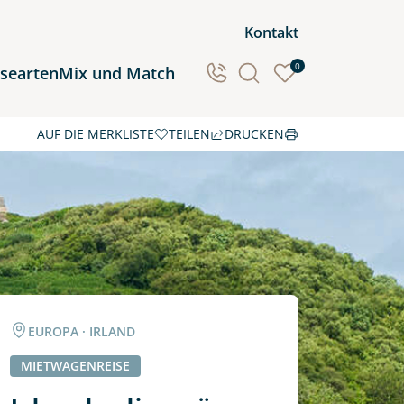
Kontakt
0
isearten
Mix und Match
AUF DIE MERKLISTE
TEILEN
DRUCKEN
Ozeanien
Südamerika
EUROPA · IRLAND
MIETWAGENREISE