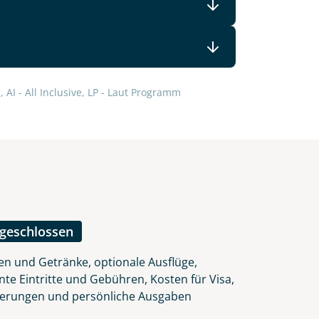
lars, erklären Sie, dass Sie die
 AI - All Inclusive, LP - Laut Programm
en.
ngeschlossen
en und Getränke, optionale Ausflüge,
nte Eintritte und Gebühren, Kosten für Visa,
herungen und persönliche Ausgaben