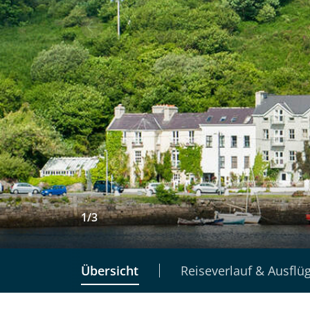
1
/
3
Übersicht
Reiseverlauf & Ausflü