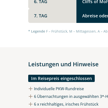
6. TAG
Cliffs of M
7. TAG
Abreise oder
Datenschutz & Transparenz ist 
Die Anfrage wird via SSL versch
* Legende
F – Frühstück, M – Mittagessen, A – Ab
Datenschutzerklärung
und
Wid
Leistungen und Hinweise
Im Reisepreis eingeschlossen
Individuelle PKW-Rundreise
6 Übernachtungen in ausgewählten 3*-H
6 x reichhaltiges, irisches Frühstück