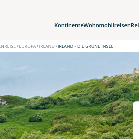
Kontinente
Wohnmobilreisen
Re
Reiseziele
NREISE
EUROPA
IRLAND
IRLAND - DIE GRÜNE INSEL
Afrika
Asien
Europa
Nordamerika