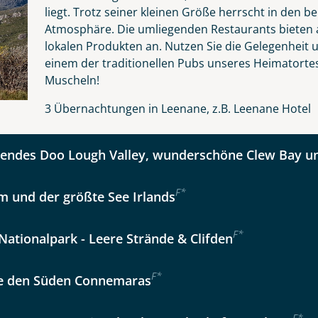
liegt. Trotz seiner kleinen Größe herrscht in den 
Atmosphäre. Die umliegenden Restaurants bieten a
lokalen Produkten an. Nutzen Sie die Gelegenheit u
kliste
Instagram
einem der traditionellen Pubs unseres Heimatortes
Muscheln!
Option 2
 Reisen auf der Merkliste
WhatsApp
3 Übernachtungen in Leenane, z.B. Leenane Hotel
ndes Doo Lough Valley, wunderschöne Clew Bay un
per E-Mail senden
F
*
m und der größte See Irlands
en
F
*
ationalpark - Leere Strände & Clifden
F
*
e den Süden Connemaras