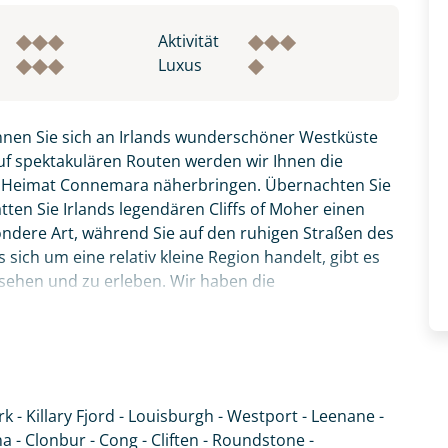
Aktivität
Luxus
nnen Sie sich an Irlands wunderschöner Westküste
uf spektakulären Routen werden wir Ihnen die
r Heimat Connemara näherbringen. Übernachten Sie
ten Sie Irlands legendären Cliffs of Moher einen
ondere Art, während Sie auf den ruhigen Straßen des
sich um eine relativ kleine Region handelt, gibt es
 sehen und zu erleben. Wir haben die
- durch einsame Täler und an Irlands einzigem Fjord
und charmanten 3*-Hotels und/oder B&Bs.
atemberaubendsten Küstenroute Irlands - dem Wild
hr ursprüngliche Irland.
k - Killary Fjord - Louisburgh - Westport - Leenane -
fnahme! Ihr Urlaub - so individuell wie Sie. Teilen Sie uns
- Clonbur - Cong - Cliften - Roundstone -