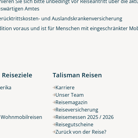
ieren Sie sich bitte unbedingt vor Reiseantritt über die ak
© Big Smoke Studio
 Auswärtigen Amtes
erücktrittskosten- und Auslandskrankenversicherung
ition voraus und ist für Menschen mit eingeschränkter Mobil
 Reiseziele
Talisman Reisen
erika
Karriere
Unser Team
Reisemagazin
Reiseversicherung
r Wohnmobilreisen
Reisemessen 2025 / 2026
Reisegutscheine
Zurück von der Reise?