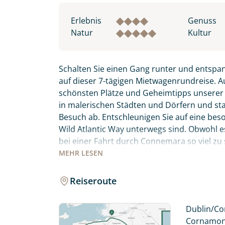
Erlebnis
Genuss
Natur
Kultur
Schalten Sie einen Gang runter und entspa
auf dieser 7-tägigen Mietwagenrundreise. A
schönsten Plätze und Geheimtipps unsere
in malerischen Städten und Dörfern und stat
Besuch ab. Entschleunigen Sie auf eine bes
Wild Atlantic Way unterwegs sind. Obwohl es 
bei einer Fahrt durch Connemara so viel zu
spektakulärsten Routen für Sie ausgewählt 
MEHR
LESEN
entlang. Sie übernachten in gemütlichen 
Reiseroute
Fahren Sie entlang der berühmtesten und 
Individuelle Anfrage
Atlantic Way, und entdecken Sie das noch se
Dublin/Cor
Herzlichen Dank für Ihre Kontaktau
Cornamona 