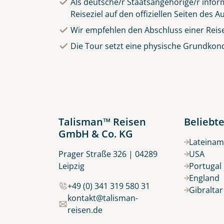
Als deutsche/r Staatsangehörige/r inform
Reiseziel auf den offiziellen Seiten des
Wir empfehlen den Abschluss einer Reis
Die Tour setzt eine physische Grundkond
Talisman™ Reisen
Beliebte
GmbH & Co. KG
Lateinam
Prager Straße 326 | 04289
USA
Leipzig
Portugal
England
+49 (0) 341 319 580 31
Gibralta
kontakt@talisman-
reisen.de