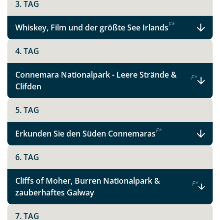
3. TAG
F
*
Whiskey, Film und der größte See Irlands
4. TAG
Connemara Nationalpark - Leere Strände &
F
*
Clifden
5. TAG
F
*
Erkunden Sie den Süden Connemaras
6. TAG
Cliffs of Moher, Burren Nationalpark &
F
*
zauberhaftes Galway
7. TAG