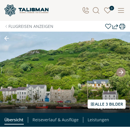
Individuelle Anfrage
0
Herzlichen Dank für Ihre Kontaktaufnahme! Ihr Urlaub
FLUGREISEN ANZEIGEN
- so individuell wie Sie. Teilen Sie uns Ihre
Wunschtermine für die Reise mit. Wir prüfen die
Verfügbarkeit und kontaktieren Sie, um alles Weitere
zu besprechen. Gemeinsam gestalten wir Ihre
Traumreise.
Persönliche Daten
Vorname
Nachname
ALLE 3 BILDER
© Big Smoke Studio
E-Mail*
Telefon
Übersicht
Reiseverlauf & Ausflüge
Leistungen