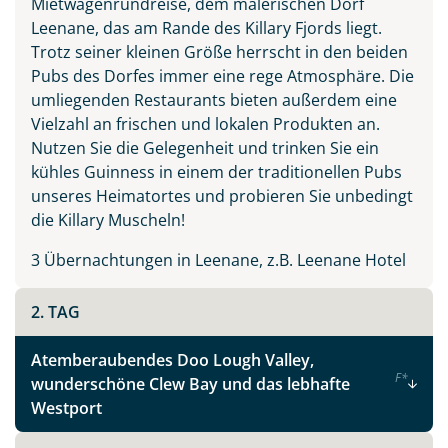
Mietwagenrundreise, dem malerischen Dorf
Irland - die grüne Insel
Leenane, das am Rande des Killary Fjords liegt.
Trotz seiner kleinen Größe herrscht in den beiden
Pubs des Dorfes immer eine rege Atmosphäre. Die
Facebook
umliegenden Restaurants bieten außerdem eine
Vielzahl an frischen und lokalen Produkten an.
Nutzen Sie die Gelegenheit und trinken Sie ein
Instagram
kühles Guinness in einem der traditionellen Pubs
unseres Heimatortes und probieren Sie unbedingt
X
die Killary Muscheln!
3 Übernachtungen in Leenane, z.B. Leenane Hotel
WhatsApp
2. TAG
Telegram
Atemberaubendes Doo Lough Valley,
F
*
wunderschöne Clew Bay und das lebhafte
per E-Mail senden
Westport
Link kopieren