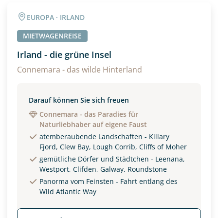
Angaben zur Reise
EUROPA · IRLAND
Anzahl Erwachsener
Anzahl Kinder
MIETWAGENREISE
Irland - die grüne Insel
Alter
Connemara - das wilde Hinterland
Darauf können Sie sich freuen
Unterkunft
Connemara - das Paradies für
Naturliebhaber auf eigene Faust
DZ
EZ
Familienzimmer
atemberaubende Landschaften - Killary
Fjord, Clew Bay, Lough Corrib, Cliffs of Moher
Reisebeginn
gemütliche Dörfer und Städtchen - Leenana,
Option 1
Westport, Clifden, Galway, Roundstone
Option 2
Panorma vom Feinsten - Fahrt entlang des
Wild Atlantic Way
Weitere Informationen