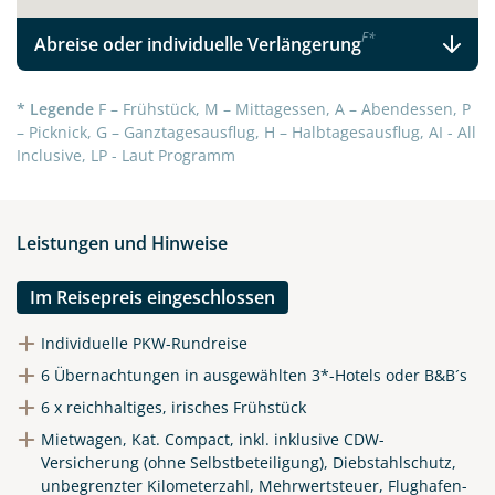
F
*
Abreise oder individuelle Verlängerung
* Legende
F – Frühstück, M – Mittagessen, A – Abendessen, P
– Picknick, G – Ganztagesausflug, H – Halbtagesausflug, AI - All
Inclusive, LP - Laut Programm
Leistungen und Hinweise
Im Reisepreis eingeschlossen
Individuelle PKW-Rundreise
6 Übernachtungen in ausgewählten 3*-Hotels oder B&B´s
6 x reichhaltiges, irisches Frühstück
Mietwagen, Kat. Compact, inkl. inklusive CDW-
Versicherung (ohne Selbstbeteiligung), Diebstahlschutz,
unbegrenzter Kilometerzahl, Mehrwertsteuer, Flughafen-