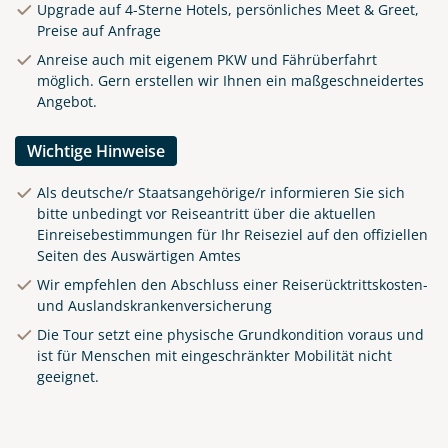
Upgrade auf 4-Sterne Hotels, persönliches Meet & Greet,
Preise auf Anfrage
Anreise auch mit eigenem PKW und Fährüberfahrt
möglich. Gern erstellen wir Ihnen ein maßgeschneidertes
Angebot.
Wichtige Hinweise
Als deutsche/r Staatsangehörige/r informieren Sie sich
bitte unbedingt vor Reiseantritt über die aktuellen
Einreisebestimmungen für Ihr Reiseziel auf den offiziellen
Seiten des Auswärtigen Amtes
Wir empfehlen den Abschluss einer Reiserücktrittskosten-
und Auslandskrankenversicherung
Clifden Harbour Co. Galway
Die Tour setzt eine physische Grundkondition voraus und
© Big Smoke Studio
ist für Menschen mit eingeschränkter Mobilität nicht
geeignet.