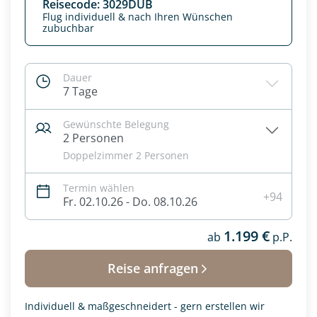
Reisecode: 3029DUB
Flug individuell & nach Ihren Wünschen
zubuchbar
Dauer
7 Tage
Gewünschte Belegung
2 Personen
Doppelzimmer 2 Personen
Termin wählen
+94
Fr. 02.10.26 - Do. 08.10.26
Datenschutz & Transparenz ist uns sehr wichtig!
Die Anfrage wird via SSL verschlüsselt an unseren Server
1.199 €
ab
p.P.
geschickt. Mit Absenden des Formulars, erklären Sie, dass
Sie die
Datenschutzerklärung
und
Widerrufhinweise
zur
Reise anfragen
Kenntnis genommen und akzeptiert haben.
Individuell & maßgeschneidert - gern erstellen wir