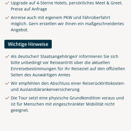
Upgrade auf 4-Sterne Hotels, persönliches Meet & Greet,
Preise auf Anfrage
Anreise auch mit eigenem PKW und Fährüberfahrt
möglich. Gern erstellen wir Ihnen ein maßgeschneidertes
Angebot.
Wichtige Hinweise
Als deutsche/r Staatsangehörige/r informieren Sie sich
bitte unbedingt vor Reiseantritt über die aktuellen
Einreisebestimmungen für Ihr Reiseziel auf den offiziellen
Seiten des Auswärtigen Amtes
Wir empfehlen den Abschluss einer Reiserücktrittskosten-
und Auslandskrankenversicherung
Clifden Harbour Co. Galway
Die Tour setzt eine physische Grundkondition voraus und
© Big Smoke Studio
ist für Menschen mit eingeschränkter Mobilität nicht
geeignet.