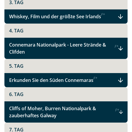
3. TAG
F
*
Whiskey, Film und der größte See Irlands
4. TAG
Connemara Nationalpark - Leere Strände &
F
*
Clifden
5. TAG
F
*
Erkunden Sie den Süden Connemaras
6. TAG
Cliffs of Moher, Burren Nationalpark &
F
*
zauberhaftes Galway
7. TAG