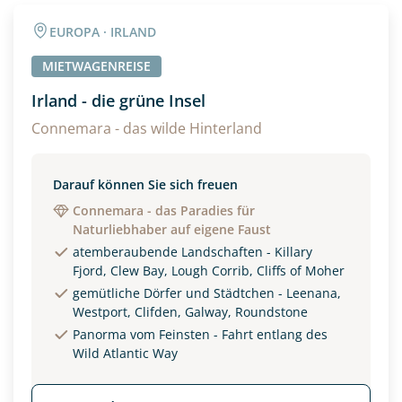
Angaben zur Reise
EUROPA · IRLAND
Anzahl Erwachsener
Anzahl Kinder
MIETWAGENREISE
Irland - die grüne Insel
Alter
Connemara - das wilde Hinterland
Darauf können Sie sich freuen
Unterkunft
Connemara - das Paradies für
Naturliebhaber auf eigene Faust
DZ
EZ
Familienzimmer
atemberaubende Landschaften - Killary
Fjord, Clew Bay, Lough Corrib, Cliffs of Moher
Reisebeginn
gemütliche Dörfer und Städtchen - Leenana,
Option 1
Westport, Clifden, Galway, Roundstone
Option 2
Panorma vom Feinsten - Fahrt entlang des
Wild Atlantic Way
Weitere Informationen