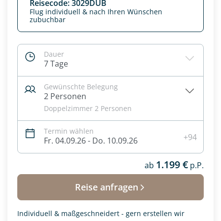
Reisecode: 3029DUB
Flug individuell & nach Ihren Wünschen
zubuchbar
Dauer
7 Tage
Gewünschte Belegung
2 Personen
Doppelzimmer 2 Personen
Termin wählen
+94
Fr. 04.09.26 - Do. 10.09.26
Datenschutz & Transparenz ist uns sehr wichtig!
Die Anfrage wird via SSL verschlüsselt an unseren Server
1.199 €
ab
p.P.
geschickt. Mit Absenden des Formulars, erklären Sie, dass
Sie die
Datenschutzerklärung
und
Widerrufhinweise
zur
Reise anfragen
Kenntnis genommen und akzeptiert haben.
Individuell & maßgeschneidert - gern erstellen wir