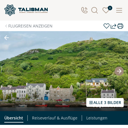
Individuelle Anfrage
0
Herzlichen Dank für Ihre Kontaktaufnahme! Ihr Urlaub
FLUGREISEN ANZEIGEN
- so individuell wie Sie. Teilen Sie uns Ihre
Wunschtermine für die Reise mit. Wir prüfen die
Verfügbarkeit und kontaktieren Sie, um alles Weitere
zu besprechen. Gemeinsam gestalten wir Ihre
Traumreise.
Persönliche Daten
Vorname
Nachname
ALLE 3 BILDER
© Big Smoke Studio
E-Mail*
Telefon
Übersicht
Reiseverlauf & Ausflüge
Leistungen