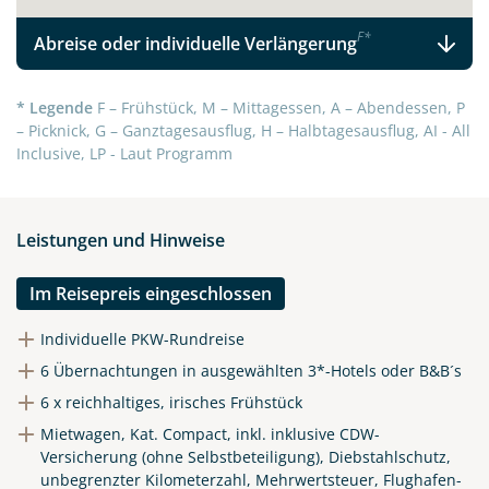
F
*
Abreise oder individuelle Verlängerung
* Legende
F – Frühstück, M – Mittagessen, A – Abendessen, P
– Picknick, G – Ganztagesausflug, H – Halbtagesausflug, AI - All
Inclusive, LP - Laut Programm
Leistungen und Hinweise
Im Reisepreis eingeschlossen
Individuelle PKW-Rundreise
6 Übernachtungen in ausgewählten 3*-Hotels oder B&B´s
6 x reichhaltiges, irisches Frühstück
Mietwagen, Kat. Compact, inkl. inklusive CDW-
Versicherung (ohne Selbstbeteiligung), Diebstahlschutz,
unbegrenzter Kilometerzahl, Mehrwertsteuer, Flughafen-