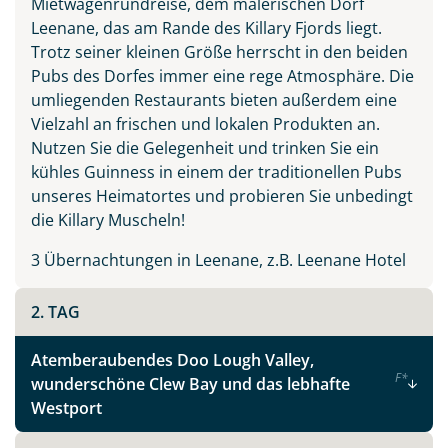
Mietwagenrundreise, dem malerischen Dorf
Irland - die grüne Insel
Leenane, das am Rande des Killary Fjords liegt.
Trotz seiner kleinen Größe herrscht in den beiden
Pubs des Dorfes immer eine rege Atmosphäre. Die
Facebook
umliegenden Restaurants bieten außerdem eine
Vielzahl an frischen und lokalen Produkten an.
Nutzen Sie die Gelegenheit und trinken Sie ein
Instagram
kühles Guinness in einem der traditionellen Pubs
unseres Heimatortes und probieren Sie unbedingt
X
die Killary Muscheln!
3 Übernachtungen in Leenane, z.B. Leenane Hotel
WhatsApp
2. TAG
Telegram
Atemberaubendes Doo Lough Valley,
F
*
wunderschöne Clew Bay und das lebhafte
per E-Mail senden
Westport
Link kopieren