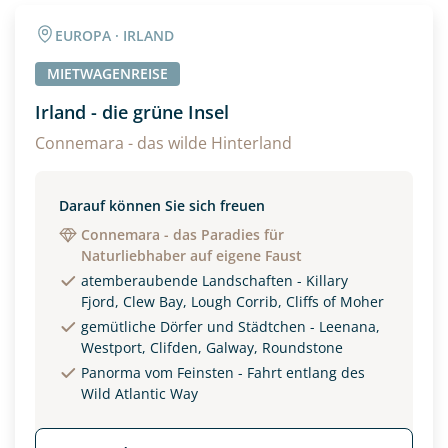
Angaben zur Reise
EUROPA · IRLAND
Anzahl Erwachsener
Anzahl Kinder
MIETWAGENREISE
Irland - die grüne Insel
Alter
Connemara - das wilde Hinterland
Darauf können Sie sich freuen
Unterkunft
Connemara - das Paradies für
Naturliebhaber auf eigene Faust
DZ
EZ
Familienzimmer
atemberaubende Landschaften - Killary
Fjord, Clew Bay, Lough Corrib, Cliffs of Moher
Reisebeginn
gemütliche Dörfer und Städtchen - Leenana,
Option 1
Westport, Clifden, Galway, Roundstone
Option 2
Panorma vom Feinsten - Fahrt entlang des
Wild Atlantic Way
Weitere Informationen