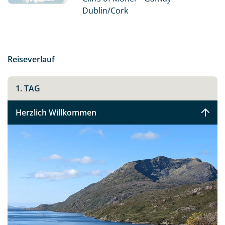
B&Bs.
Dublin/Cork
Fahren Sie entlang der berühmtesten und
atemberaubendsten Küstenroute Irlands - dem Wild
Atlantic Way, und entdecken Sie das noch sehr
Reiseverlauf
ursprüngliche Irland.
1. TAG
Herzlich Willkommen