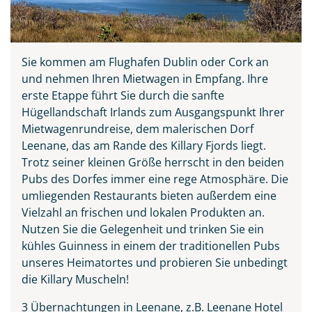
Sie kommen am Flughafen Dublin oder Cork an
und nehmen Ihren Mietwagen in Empfang. Ihre
erste Etappe führt Sie durch die sanfte
Hügellandschaft Irlands zum Ausgangspunkt Ihrer
Mietwagenrundreise, dem malerischen Dorf
Leenane, das am Rande des Killary Fjords liegt.
Trotz seiner kleinen Größe herrscht in den beiden
Teile diese Reise
Pubs des Dorfes immer eine rege Atmosphäre. Die
umliegenden Restaurants bieten außerdem eine
Vielzahl an frischen und lokalen Produkten an.
Irland - die grüne Insel
Nutzen Sie die Gelegenheit und trinken Sie ein
kühles Guinness in einem der traditionellen Pubs
unseres Heimatortes und probieren Sie unbedingt
die Killary Muscheln!
Facebook
3 Übernachtungen in Leenane, z.B. Leenane Hotel