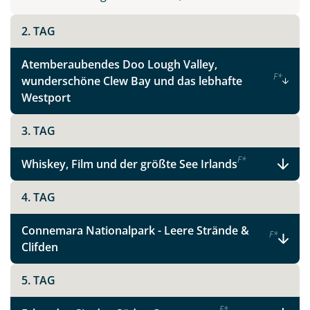
Instagram
2. TAG
X
Atemberaubendes Doo Lough Valley,
F
*
wunderschöne Clew Bay und das lebhafte
WhatsApp
Westport
3. TAG
Telegram
F
*
Whiskey, Film und der größte See Irlands
per E-Mail senden
4. TAG
Link kopieren
Connemara Nationalpark - Leere Strände &
F
*
Clifden
5. TAG
F
*