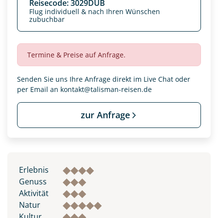
Reisecode: 3029DUB
Flug individuell & nach Ihren Wünschen
zubuchbar
Termine & Preise auf Anfrage.
Senden Sie uns Ihre Anfrage direkt im Live Chat oder
per Email an
kontakt@talisman-reisen.de
zur Anfrage
Datenschutz & Transparenz ist uns sehr wichtig!
Die Anfrage wird via SSL verschlüsselt an unseren Server
Erlebnis
geschickt. Mit Absenden des Formulars, erklären Sie, dass
Sie die
Datenschutzerklärung
und
Widerrufhinweise
zur
Genuss
Kenntnis genommen und akzeptiert haben.
Aktivität
Natur
Kultur