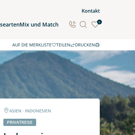
Kontakt
0
isearten
Mix und Match
AUF DIE MERKLISTE
TEILEN
DRUCKEN
Ozeanien
Südamerika
ASIEN · INDONESIEN
PRIVATREISE