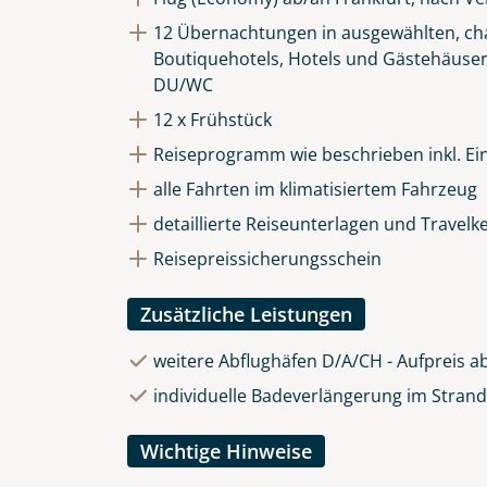
Die Anfrage wird via SSL versch
12 Übernachtungen in ausgewählten, ch
Datenschutzerklärung
und
Wid
Boutiquehotels, Hotels und Gästehäuse
DU/WC
12 x Frühstück
Reiseprogramm wie beschrieben inkl. Ein
alle Fahrten im klimatisiertem Fahrzeug
detaillierte Reiseunterlagen und Travelk
Reisepreissicherungsschein
Zusätzliche Leistungen
weitere Abflughäfen D/A/CH - Aufpreis ab
individuelle Badeverlängerung im Stran
Wichtige Hinweise