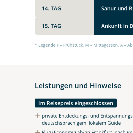
Option 1
14. TAG
Sanur und R
Keine
X
15. TAG
Ankunft in 
Weitere Informationen
Telegram
* Legende
F – Frühstück, M – Mittagessen, A – Ab
Link kopier
Leistungen und Hinweise
Im Reisepreis eingeschlossen
private Entdeckungs- und Entspannungs
deutschsprachigem, lokalem Guide
Datenschutz & Transparenz ist 
Flug (Economy) ab/an Frankfurt, nach Ve