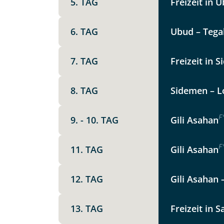
5. TAG
Freizeit in 
Vorname
6. TAG
Ubud – Tegal
E-Mail*
7. TAG
Freizeit in 
8. TAG
Sidemen – L
Angaben zur Reise
F
Teile diese 
9. - 10. TAG
Gili Asahan
Anzahl Erwachsener
F
11. TAG
Gili Asahan
Indones
Unterkunft
12. TAG
Gili Asahan
DZ
EZ
Familienzimmer
Mer
13. TAG
Freizeit in 
Facebook
Reisebeginn