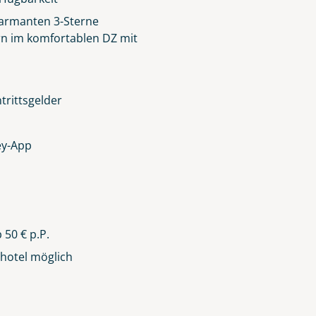
lüsselt an unseren Server geschickt. Mit Absenden des Formu
armanten 3-Sterne
errufhinweise
zur Kenntnis genommen und akzeptiert hab
rn im komfortablen DZ mit
trittsgelder
ey-App
 50 € p.P.
dhotel möglich