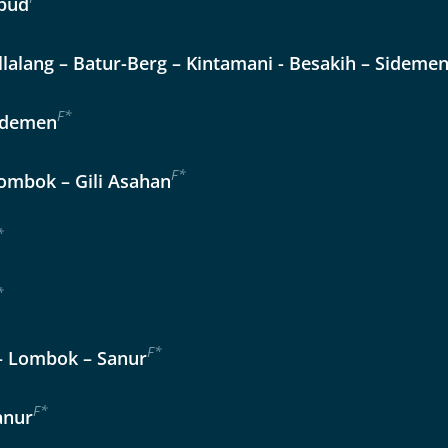
Ubud
Nachname
lalang – Batur-Berg – Kintamani - Besakih – Sideme
Telefon
F
*
Sidemen
F
*
ombok – Gili Asahan
*
Reise
Anzahl Kinder
Alter
*
ien
F
*
 – Lombok – Sanur
kliste
F
*
Sanur
Instagram