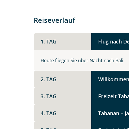
Reiseverlauf
1. TAG
Flug nach De
Heute fliegen Sie über Nacht nach Bali.
Individuelle Anfrage
2. TAG
Willkommen 
Herzlichen Dank für Ihre Kontaktau
3. TAG
Freizeit Tab
mit. Wir prüfen die Verfügbarkeit
Traumreise.
4. TAG
Tabanan – J
Persönliche Daten