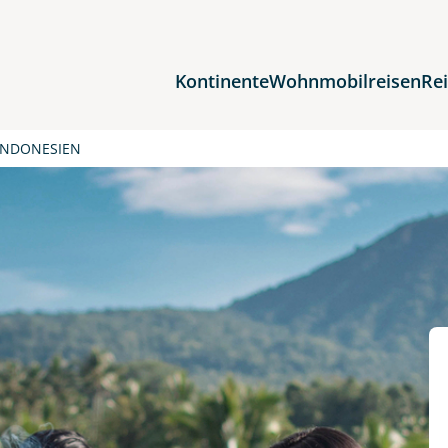
Kontinente
Wohnmobilreisen
Re
Reiseziele
INDONESIEN
Afrika
Asien
Europa
Nordamerika