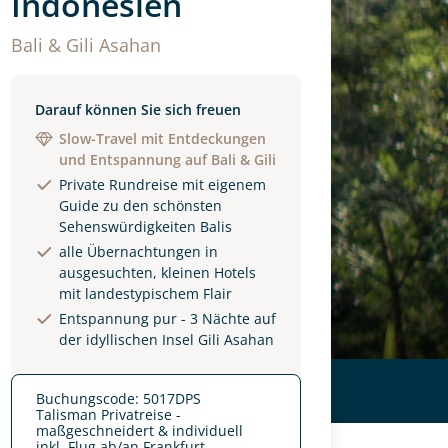
Indonesien
Bali & Gili Asahan
Darauf können Sie sich freuen
Slow-Travel mit Entdeckungen
und Entspannung auf Bali & Gili
Private Rundreise mit eigenem
Guide zu den schönsten
Sehenswürdigkeiten Balis
alle Übernachtungen in
ausgesuchten, kleinen Hotels
mit landestypischem Flair
Entspannung pur - 3 Nächte auf
der idyllischen Insel Gili Asahan
Buchungscode: 5017DPS
Talisman Privatreise -
maßgeschneidert & individuell
inkl. Flug ab/an Frankfurt