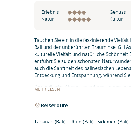
Erlebnis
Genuss
Natur
Kultur
Tauchen Sie ein in die faszinierende Vielfal
Bali und der unberührten Trauminsel Gili As
kulturelle Vielfalt und natürliche Schönheit
entführt Sie zu den schönsten Naturwunder
auch die Sanftheit des balinesischen Leben
Entdeckung und Entspannung, während Sie i
Der idyllische Abschluss auf der kleinen Inse
MEHR
LESEN
Auszeit: Keine Straße, Autos, Motorroller od
Menschen, ein paar wenige Touristen, Kühe 
Reiseroute
Unterwasserwelt, einsame Traumstrände und
Life.
Tabanan (Bali) - Ubud (Bali) - Sidemen (Bali) -