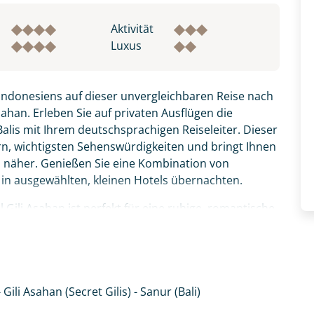
Aktivität
Luxus
t Indonesiens auf dieser unvergleichbaren Reise nach
ahan. Erleben Sie auf privaten Ausflügen die
 Balis mit Ihrem deutschsprachigen Reiseleiter. Dieser
n, wichtigsten Sehenswürdigkeiten und bringt Ihnen
s näher. Genießen Sie eine Kombination von
n ausgewählten, kleinen Hotels übernachten.
l Gili Asahan ist perfekt für eine ruhige, romantische
er Pferdekutschen. Sie treffen auf freundliche
und Ziegen. Hier finden Sie eine nahezu unberührte
 im winzigen Inseldorf erleben Sie das echte Local
 Gili Asahan (Secret Gilis) - Sanur (Bali)