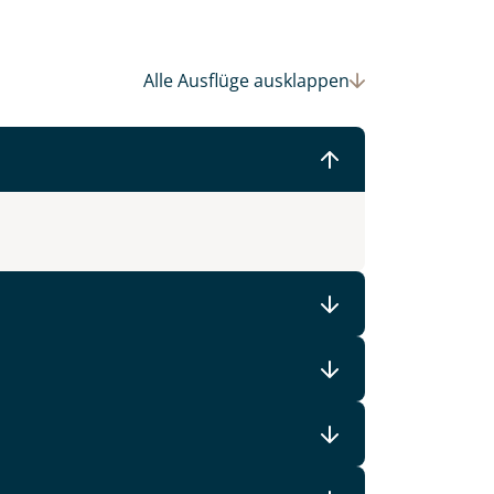
Alle Ausflüge
ausklappen
 Ihre Wunschtermine für die Reise
einsam gestalten wir Ihre