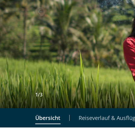
1
/
3
Übersicht
Reiseverlauf & Ausflü