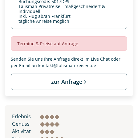
Buchungscode: 5017DPS
Talisman Privatreise - maßgeschneidert &
individuell
inkl. Flug ab/an Frankfurt
tägliche Anreise möglich
Termine & Preise auf Anfrage.
Senden Sie uns Ihre Anfrage direkt im Live Chat oder
per Email an
kontakt@talisman-reisen.de
zur Anfrage
Datenschutz & Transparenz ist uns sehr wichtig!
Die Anfrage wird via SSL verschlüsselt an unseren Server
geschickt. Mit Absenden des Formulars, erklären Sie, dass
Sie die
Datenschutzerklärung
und
Widerrufhinweise
zur
Erlebnis
Kenntnis genommen und akzeptiert haben.
Genuss
Aktivität