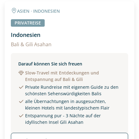
Angaben zur Reise
ASIEN · INDONESIEN
Anzahl Erwachsener
Anzahl Kinder
PRIVATREISE
Indonesien
Alter
Bali & Gili Asahan
Darauf können Sie sich freuen
Unterkunft
Slow-Travel mit Entdeckungen und
Entspannung auf Bali & Gili
DZ
EZ
Familienzimmer
Private Rundreise mit eigenem Guide zu den
schönsten Sehenswürdigkeiten Balis
Reisebeginn
alle Übernachtungen in ausgesuchten,
Option 1
kleinen Hotels mit landestypischem Flair
Option 2
Entspannung pur - 3 Nächte auf der
idyllischen Insel Gili Asahan
Weitere Informationen