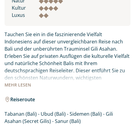
Natur
Kultur
Luxus
Tauchen Sie ein in die faszinierende Vielfalt
Indonesiens auf dieser unvergleichbaren Reise nach
Bali und der unberührten Trauminsel Gili Asahan.
Erleben Sie auf privaten Ausflügen die kulturelle Vielfalt
und natürliche Schönheit Balis mit Ihrem
deutschsprachigen Reiseleiter. Dieser entführt Sie zu
den schönsten Naturwundern, wichtigsten
Sehenswürdigkeiten und bringt Ihnen auch die
MEHR
LESEN
Sanftheit des balinesischen Lebens näher. Genießen
Sie eine Kombination von Entdeckung und
Reiseroute
Entspannung, während Sie in ausgewählten, kleinen
Hotels übernachten.
Tabanan (Bali) - Ubud (Bali) - Sidemen (Bali) - Gili
Asahan (Secret Gilis) - Sanur (Bali)
Der idyllische Abschluss auf der kleinen Insel Gili
Asahan ist perfekt für eine ruhige, romantische Auszeit: