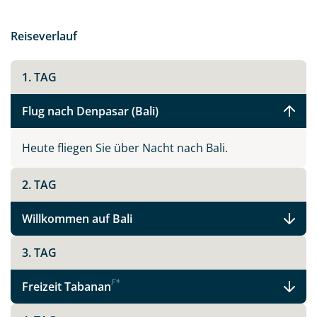
Keine Straße, Autos, Motorroller oder Pferdekutschen.
Sie treffen auf freundliche Menschen, ein paar wenige
Reiseverlauf
Touristen, Kühe und Ziegen. Hier finden Sie eine
nahezu unberührte Unterwasserwelt, einsame
1. TAG
Traumstrände und im winzigen Inseldorf erleben Sie
das echte Local Life.
Flug nach Denpasar (Bali)
Heute fliegen Sie über Nacht nach Bali.
2. TAG
Willkommen auf Bali
3. TAG
F
*
Freizeit Tabanan