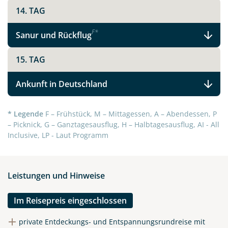
Facebook
14. TAG
Instagram
F
*
Sanur und Rückflug
X
15. TAG
Ankunft in Deutschland
WhatsApp
* Legende
F – Frühstück, M – Mittagessen, A – Abendessen, P
Telegram
– Picknick, G – Ganztagesausflug, H – Halbtagesausflug, AI - All
Inclusive, LP - Laut Programm
per E-Mail senden
Leistungen und Hinweise
Link kopieren
Im Reisepreis eingeschlossen
private Entdeckungs- und Entspannungsrundreise mit