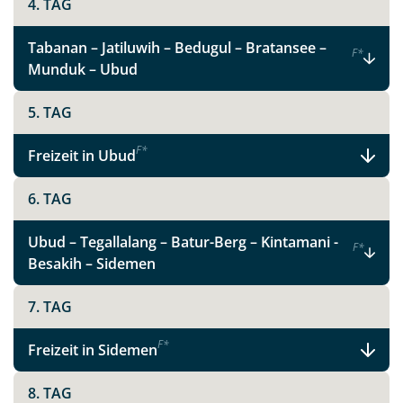
4. TAG
Tabanan – Jatiluwih – Bedugul – Bratansee –
F
*
Munduk – Ubud
5. TAG
F
*
Freizeit in Ubud
6. TAG
Ubud – Tegallalang – Batur-Berg – Kintamani -
F
*
Besakih – Sidemen
7. TAG
F
*
Freizeit in Sidemen
8. TAG