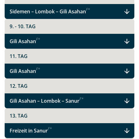
F
*
Sidemen – Lombok – Gili Asahan
9. - 10. TAG
F
*
Gili Asahan
11. TAG
F
*
Gili Asahan
12. TAG
Teile diese Reise
F
*
Gili Asahan – Lombok – Sanur
Indonesien
13. TAG
F
*
Freizeit in Sanur