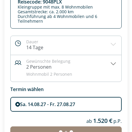
Reisecode: 9048PLX
Kleingruppe mit max. 8 Wohnmobilen
Gesamtstrecke: ca. 2.000 km
Durchführung ab 4 Wohnmobilen und 6
Teilnehmern
Dauer
14 Tage
Gewünschte Belegung
Datenschutz & Transparenz ist uns sehr wichtig!
2 Personen
Die Anfrage wird via SSL verschlüsselt an unseren Server
Wohnmobil 2 Personen
geschickt. Mit Absenden des Formulars, erklären Sie, dass
Sie die
Datenschutzerklärung
und
Widerrufhinweise
zur
Kenntnis genommen und akzeptiert haben.
Termin wählen
Sa. 14.08.27 - Fr. 27.08.27
1.520 €
ab
p.P.