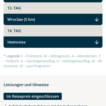
Höhepunkte Polens
13. TAG
Wroclaw (0 km)
Facebook
14. TAG
Instagram
Heimreise
X
* Legende
F – Frühstück, M – Mittagessen, A – Abendessen, P
– Picknick, G – Ganztagesausflug, H – Halbtagesausflug, AI - All
Inclusive, LP - Laut Programm
WhatsApp
Telegram
Leistungen und Hinweise
per E-Mail senden
Im Reisepreis eingeschlossen