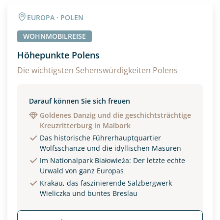
Angaben zur Reise
EUROPA · POLEN
Anzahl Wohnmobile
> 7.50m?
WOHNMOBILREISE
Ja
Höhepunkte Polens
Anzahl Erwachsener
Reisen Sie mit Hund/en?
Die wichtigsten Sehenswürdigkeiten Polens
Ja
Darauf können Sie sich freuen
Reisebeginn
Goldenes Danzig und die geschichtsträchtige
Option 1
Kreuzritterburg in Malbork
Option 2
Das historische Führerhauptquartier
Wolfsschanze und die idyllischen Masuren
Im Nationalpark Białowieża: Der letzte echte
Weitere Informationen
Urwald von ganz Europas
Krakau, das faszinierende Salzbergwerk
Wieliczka und buntes Breslau