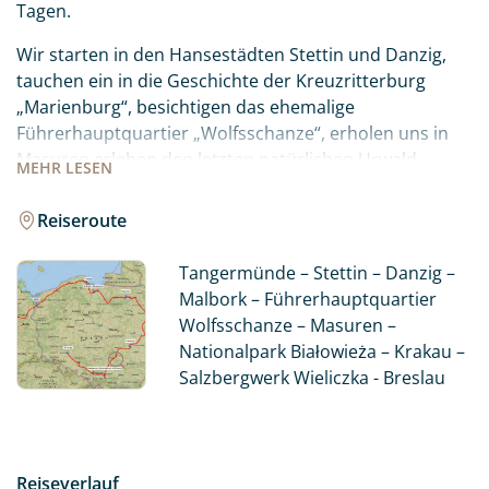
Tagen.
Wir starten in den Hansestädten Stettin und Danzig,
tauchen ein in die Geschichte der Kreuzritterburg
„Marienburg“, besichtigen das ehemalige
Führerhauptquartier „Wolfsschanze“, erholen uns in
Masuren erleben den letzten natürlichen Urwald
MEHR
LESEN
Europas. Danach wartet die ehemalige polnische
Hauptstadt auf uns – Grabstätte vieler wichtiger
Reiseroute
polnischer Könige, jedoch auch „Augusts dem Starken“,
welcher die Geschichte Dresdens maßgeblich prägte.
Tangermünde – Stettin – Danzig –
Unvergesslich und beeindruckend ist das Salzbergwerk
Malbork – Führerhauptquartier
Wieliczka südlich von Krakau.
Wolfsschanze – Masuren –
Nationalpark Białowieża – Krakau –
Unsere Reise endet in Breslau, der Hauptstadt
Salzbergwerk Wieliczka - Breslau
Schlesiens.
Reiseverlauf