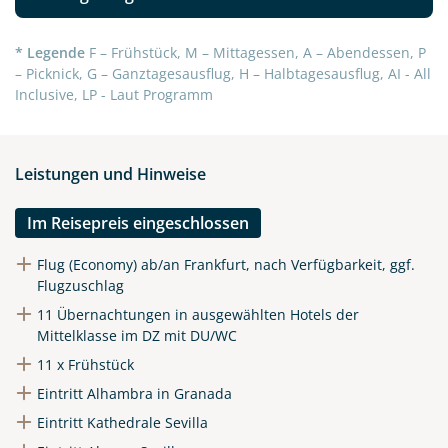
* Legende
F – Frühstück, M – Mittagessen, A – Abendessen, P
– Picknick, G – Ganztagesausflug, H – Halbtagesausflug, AI - All
Inclusive, LP - Laut Programm
Leistungen und Hinweise
Im Reisepreis eingeschlossen
Flug (Economy) ab/an Frankfurt, nach Verfügbarkeit, ggf.
Flugzuschlag
11 Übernachtungen in ausgewählten Hotels der
Mittelklasse im DZ mit DU/WC
11 x Frühstück
Eintritt Alhambra in Granada
Eintritt Kathedrale Sevilla