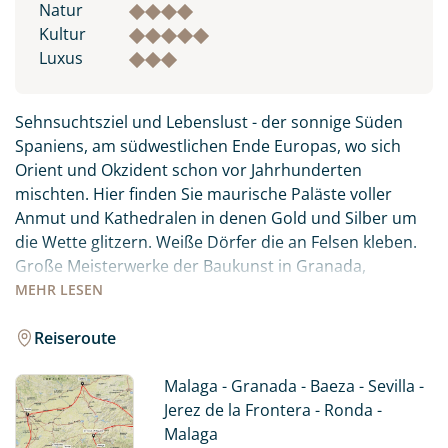
Natur
Kultur
Luxus
Sehnsuchtsziel und Lebenslust - der sonnige Süden
Spaniens, am südwestlichen Ende Europas, wo sich
Orient und Okzident schon vor Jahrhunderten
mischten. Hier finden Sie maurische Paläste voller
Anmut und Kathedralen in denen Gold und Silber um
die Wette glitzern. Weiße Dörfer die an Felsen kleben.
Große Meisterwerke der Baukunst in Granada,
Cordoba und Sevilla erinnern an eine fruchtbare
MEHR
LESEN
Epoche religiöser Toleranz und an die Glanzzeit
Andalusiens. Liebliche Landschaften mit Weinbergen,
Reiseroute
Olivenplantagen und Orangenbäumen wechseln sich
mit hohen Berge und endlosen Sandstränden ab. Eine
Malaga - Granada - Baeza - Sevilla -
Kulisse wie eine Bühne für die südliche Lebenslust.
Jerez de la Frontera - Ronda -
Erfahren Sie Andalusien auf eigene Faust und genießen
Malaga