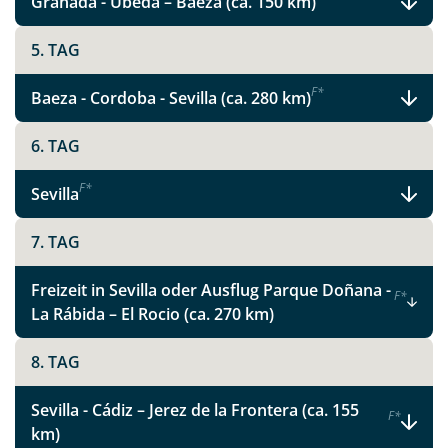
Granada - Úbeda – Baeza (ca. 150 km)
Glanzlichter in Andalusien
5. TAG
F
*
Baeza - Cordoba - Sevilla (ca. 280 km)
Facebook
6. TAG
Instagram
F
*
Sevilla
X
7. TAG
WhatsApp
Freizeit in Sevilla oder Ausflug Parque Doñana -
F
*
La Rábida – El Rocio (ca. 270 km)
Telegram
8. TAG
per E-Mail senden
Sevilla - Cádiz – Jerez de la Frontera (ca. 155
F
*
km)