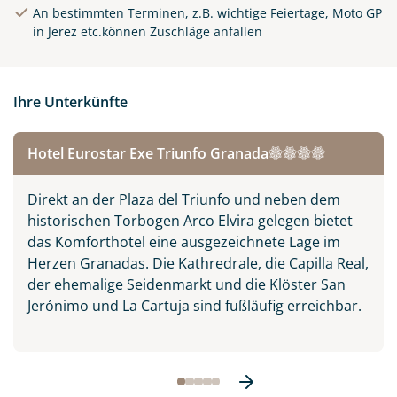
An bestimmten Terminen, z.B. wichtige Feiertage, Moto GP
in Jerez etc.können Zuschläge anfallen
Ihre Unterkünfte
Alhambra in Granada,
Hotel Eurostar Exe Triunfo Granada
Spanien
© Stanislav Georgiev -
Direkt an der Plaza del Triunfo und neben dem
stock.adobe.com
historischen Torbogen Arco Elvira gelegen bietet
das Komforthotel eine ausgezeichnete Lage im
Herzen Granadas. Die Kathredrale, die Capilla Real,
der ehemalige Seidenmarkt und die Klöster San
Jerónimo und La Cartuja sind fußläufig erreichbar.