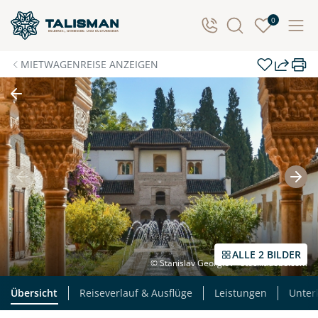
0
MIETWAGENREISE ANZEIGEN
ALLE 2 BILDER
© Stanislav Georgiev - stock.adobe.com
Übersicht
Reiseverlauf & Ausflüge
Leistungen
Unter