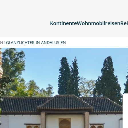
Kontinente
Wohnmobilreisen
Re
Reiseziele
EN
GLANZLICHTER IN ANDALUSIEN
Afrika
Asien
Europa
Nordamerika