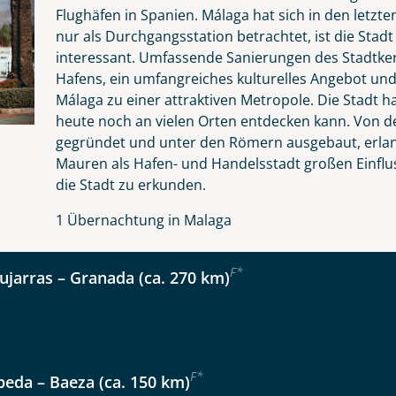
Flughäfen in Spanien. Málaga hat sich in den letzte
nur als Durchgangsstation betrachtet, ist die Sta
interessant. Umfassende Sanierungen des Stadtk
Hafens, ein umfangreiches kulturelles Angebot und
Málaga zu einer attraktiven Metropole. Die Stadt h
heute noch an vielen Orten entdecken kann. Von d
gegründet und unter den Römern ausgebaut, erlan
Mauren als Hafen- und Handelsstadt großen Einfluss
die Stadt zu erkunden.
Reise
1 Übernachtung in Malaga
F
*
ujarras – Granada (ca. 270 km)
chter in Andalusien
kliste
Instagram
F
*
beda – Baeza (ca. 150 km)