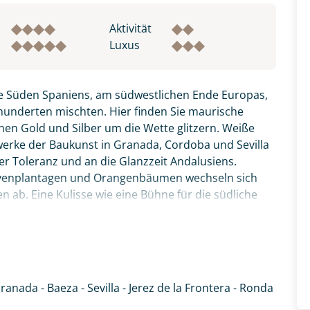
Aktivität
Luxus
ge Süden Spaniens, am südwestlichen Ende Europas,
hunderten mischten. Hier finden Sie maurische
nen Gold und Silber um die Wette glitzern. Weiße
werke der Baukunst in Granada, Cordoba und Sevilla
er Toleranz und an die Glanzzeit Andalusiens.
livenplantagen und Orangenbäumen wechseln sich
ab. Eine Kulisse wie eine Bühne für die südliche
gene Faust und genießen Sie dieses wunderschöne
ranada - Baeza - Sevilla - Jerez de la Frontera - Ronda