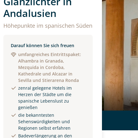
Glanzlichter in
Andalusien
Höhepunkte im spanischen Süden
Darauf können Sie sich freuen
umfangreiches Eintrittspaket:
Alhambra in Granada,
Mezquida in Cordoba,
Kathedrale und Alcazar in
Sevilla und Stierarena Ronda
zenral gelegene Hotels im
Herzen der Städte um die
spanische Lebenslust zu
genießen
die bekanntesten
Sehenswürdigkeiten und
Regionen selbst erfahren
Badeverlängerung an den