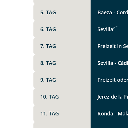
Keine
X
5. TAG
Baeza - Cord
F
*
6. TAG
Sevilla
Telegram
7. TAG
Freizeit in 
Link kopier
8. TAG
Sevilla - Cád
9. TAG
Freizeit ode
10. TAG
Jerez de la 
11. TAG
Ronda - Mal