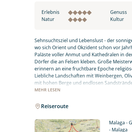
Erlebnis
Genuss
Natur
Kultur
Sehnsuchtsziel und Lebenslust - der sonni
wo sich Orient und Okzident schon vor Jahr
Paläste voller Anmut und Kathedralen in de
Dörfer die an Felsen kleben. Große Meister
erinnern an eine fruchtbare Epoche religiös
Liebliche Landschaften mit Weinbergen, O
mit hohen Berge und endlosen Sandstränden 
Lebenslust. Erfahren Sie Andalusien auf ei
MEHR
LESEN
Fleckchen Erde allen Sinnen.
Reiseroute
Malaga - G
- Malaga