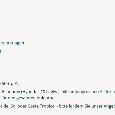
seunterlagen
t
 50 € p.P.
 Economy (Hyundai I10 o. glw.) inkl. umfangreichen All-Inkl
 für den gesamten Aufenthalt
 del Sol oder Costa Tropical - bitte fordern Sie unser Ange