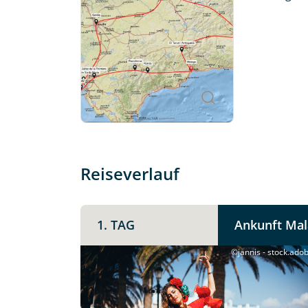
Reiseverlauf
1. TAG
Ankunft Mal
©jannis - stock.ado