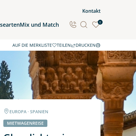
Kontakt
0
isearten
Mix und Match
AUF DIE MERKLISTE
TEILEN
DRUCKEN
Ozeanien
Südamerika
EUROPA · SPANIEN
MIETWAGENREISE