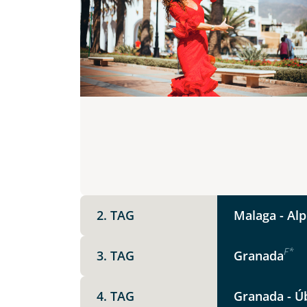
Teile diese 
2. TAG
Malaga - Alp
Glanzli
F
*
3. TAG
Granada
Mer
Facebook
4. TAG
Granada - Ú