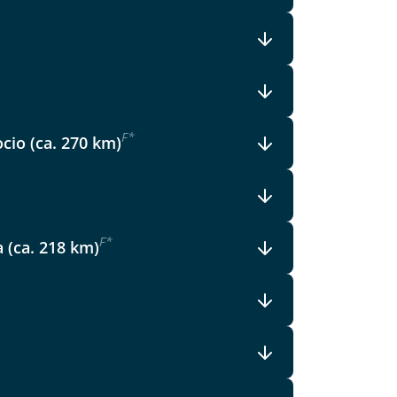
F
*
ocio (ca. 270 km)
F
*
a (ca. 218 km)