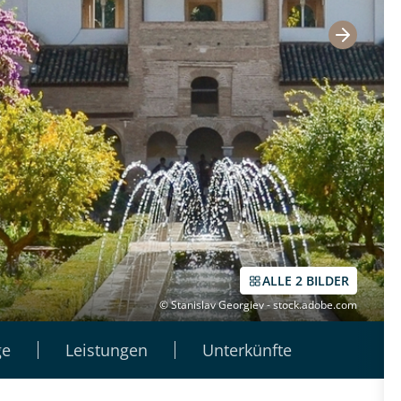
ALLE 2 BILDER
© Stanislav Georgiev - stock.adobe.com
ge
Leistungen
Unterkünfte