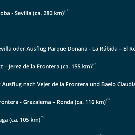
 Reisen auf der Merkliste
F
*
WhatsApp
oba - Sevilla (ca. 280 km)
per E-Mail senden
Sevilla oder Ausflug Parque Doñana - La Rábida – El R
en
F
*
iz – Jerez de la Frontera (ca. 155 km)
r Ausflug nach Vejer de la Frontera und Baelo Claudi
F
*
Frontera - Grazalema – Ronda (ca. 116 km)
F
*
aga (ca. 105 km)