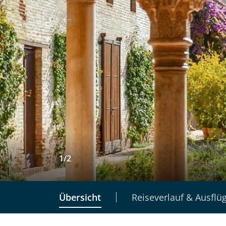
1
/
2
Übersicht
Reiseverlauf & Ausflü