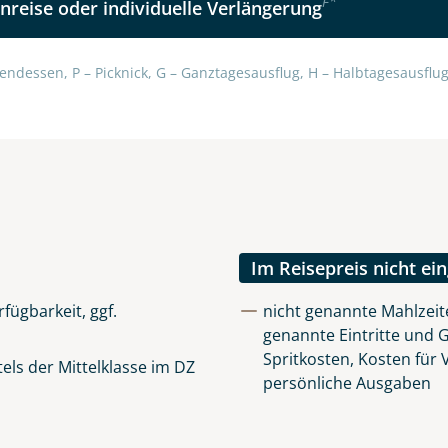
F
*
nreise oder individuelle Verlängerung
endessen, P – Picknick, G – Ganztagesausflug, H – Halbtagesausflug,
Im Reisepreis nicht ei
fügbarkeit, ggf.
nicht genannte Mahlzeite
genannte Eintritte und 
Spritkosten, Kosten für
ls der Mittelklasse im DZ
persönliche Ausgaben